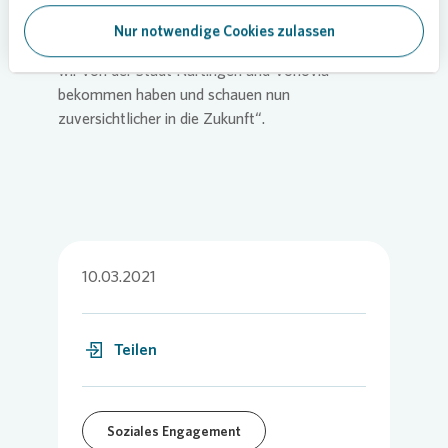
groß, wie Familienvater Ali Arfaoui berichtet: „Wir
Nur notwendige Cookies zulassen
sind dankbar für die Unterstützung und Hilfe, die
wir von der Stadt Nürtingen und
Vonovia
bekommen haben und schauen nun
zuversichtlicher in die Zukunft“.
10.03.2021
Teilen
Soziales Engagement