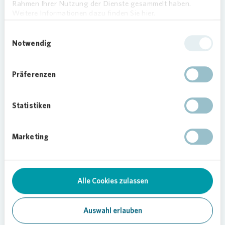
Rahmen Ihrer Nutzung der Dienste gesammelt haben.
Für Michael Pfefferkorn, Regionalbereichsleiter für
Weitere Informationen dazu finden Sie hier.
Württemberg und Christian Fürstenberg, den
Einwilligungsauswahl
Leiter der Region Stuttgart-Umland von
Vonovia
Notwendig
war klar, dass sie den Betroffenen helfen wollten.
„Durch einen Brand von einem auf den anderen
Tag sein Zuhause zu verlieren, ist ein
Präferenzen
traumatisches Erlebnis“, sagt Christian
Fürstenberg, Regionalleiter von
Vonovia
. „Wir
Statistiken
haben sofort geguckt, welche von unseren rund
1200 Wohnungen im Landkreis Esslingen frei oder
möglichst schnell bezugsbereit sind. Ich freue
Marketing
mich, dass Familie Arfaoui - Mohammad nun in
einer schönen Dreizimmerwohnung von uns
wohnen kann und nun endlich wieder ein Zuhause
hat.“
Alle Cookies zulassen
Für die Familie bedeutet die neue Wohnung auch
Auswahl erlauben
die Chance für einen Neuanfang. Als die Nachricht
über die Hilfe von
Vonovia
kam, war die Freude