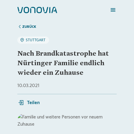
ZURÜCK
STUTTGART
Zuhause finden
Nach Brandkatastrophe hat
Nürtinger Familie endlich
Mein Zuhause
wieder ein Zuhause
10.03.2021
Meine Stadt
Teilen
Weitere Angebote
Login