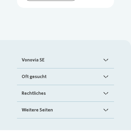
Vonovia SE
Startseite
Oft gesucht
Über uns
FAQ
Rechtliches
Investoren
Kontakt
Impressum
Weitere Seiten
Nachhaltigkeit
„Mein Vonovia“ App
Cookie-Richtlinien
InvestorPortal
Presse