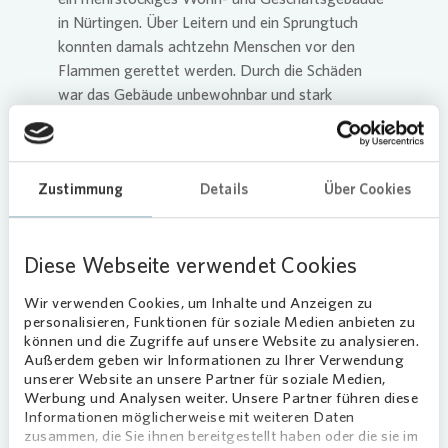
in Nürtingen. Über Leitern und ein Sprungtuch
konnten damals achtzehn Menschen vor den
Flammen gerettet werden. Durch die Schäden
war das Gebäude unbewohnbar und stark
einsturzgefährdet. In Folge des Brandes wurden
41 Menschen obdachlos und mussten zunächst in
Notunterkünften unterkommen. Da es in
Zustimmung
Details
Über Cookies
Nürtingen nicht genug Wohnraum gab, um
kurzfristig alle Betroffenen in ein permanentes
Wohnverhältnis zu bringen, rief die
Diese Webseite verwendet Cookies
Stadtverwaltung im Dezember dazu auf, den
Betroffenen entsprechenden Wohnraum
Wir verwenden Cookies, um Inhalte und Anzeigen zu
anzubieten. „Unser Ziel ist es, möglichst vielen
personalisieren, Funktionen für soziale Medien anbieten zu
Betroffenen ihre Eigenständigkeit durch eigenen
können und die Zugriffe auf unsere Website zu analysieren.
Wohnraum zurückzugeben“, sagt die Nürtinger
Außerdem geben wir Informationen zu Ihrer Verwendung
unserer Website an unsere Partner für soziale Medien,
Bürgermeisterin Annette Bürkner. „Wir freuen uns,
Werbung und Analysen weiter. Unsere Partner führen diese
dass nun für die erste Familie eine passende
Informationen möglicherweise mit weiteren Daten
Wohnung zur Verfügung steht.“
zusammen, die Sie ihnen bereitgestellt haben oder die sie im