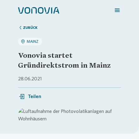
ZURÜCK
MAINZ
Zuhause finden
Vonovia startet
Gründirektstrom in Mainz
Mein Zuhause
28.06.2021
Meine Stadt
Teilen
Weitere Angebote
Loading...
Login