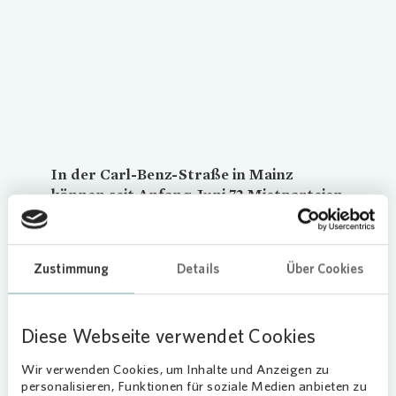
In der Carl-Benz-Straße in Mainz
können seit Anfang Juni 72 Mietparteien
Strom von der Photovoltaik-Anlage auf
ihrem Dach in der eigenen Wohnung
nutzen.
Vonovia
ist damit unter den
Zustimmung
Details
Über Cookies
Wohnungsunternehmen Vorreiter bei
der direkten Belieferung von
Mieterinnen und Mietern mit
Diese Webseite verwendet Cookies
Solarstrom.
Wir verwenden Cookies, um Inhalte und Anzeigen zu
„Mit unserem neuen Produkt Gründirektstrom
personalisieren, Funktionen für soziale Medien anbieten zu