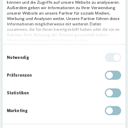
können und die Zugriffe auf unsere Website zu analysieren.
können Mieterinnen und Mieter von
Vonovia
Außerdem geben wir Informationen zu Ihrer Verwendung
nachhaltig produzierten Strom aus Sonnenenergie
unserer Website an unsere Partner für soziale Medien,
direkt von ihrem Dach beziehen“, erklärt Stephen
Werbung und Analysen weiter. Unsere Partner führen diese
Informationen möglicherweise mit weiteren Daten
Guhr, Geschäftsführer der
Vonovia
Energie
zusammen, die Sie ihnen bereitgestellt haben oder die sie im
Service. „Diese Art der Stromversorgung
Rahmen Ihrer Nutzung der Dienste gesammelt haben.
verursacht keine CO2-Emissionen und ist deshalb
Weitere Informationen dazu finden Sie hier.
im Vergleich zu Strom aus Kohle- und
Gaskraftwerken besonders umweltfreundlich. So
Einwilligungsauswahl
Notwendig
leisten wir gemeinsam einen wichtigen Beitrag
zum Klimaschutz.“
Präferenzen
Das Pilotprojekt in der Carl-Benz-Straße in Mainz
ist zum 01.06.2021 gestartet.
Statistiken
Marketing