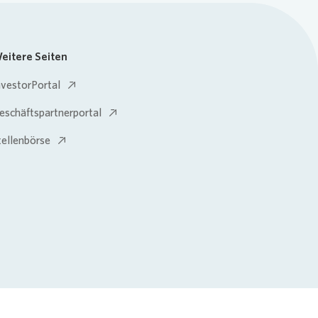
eitere Seiten
nvestorPortal
eschäftspartnerportal
tellenbörse