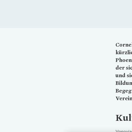
Cornel
kürzli
Phoeni
der si
und si
Bildun
Begeg
Verein
Kul
Vonovia