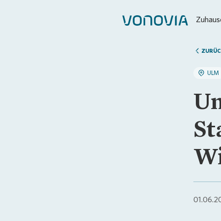
Zuhause
ZURÜC
ULM
Un
St
Wi
01.06.2