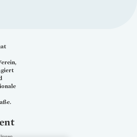
hat
Verein,
agiert
d
ionale
aße.
ment
lingen