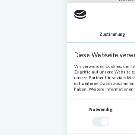
und möc
Arbeit d
fördert 
Regional
Zustimmung
Neu
Diese Webseite verw
Neben d
Wir verwenden Cookies, um Inh
Stadttei
Zugriffe auf unsere Website 
Vonovia
unsere Partner für soziale Me
mit weiteren Daten zusammen, 
Bestände
haben. Weitere Informationen d
einen al
Einwilligungsauswahl
Bildunte
Notwendig
durch Fr
Wegele-H
Ulm, sow