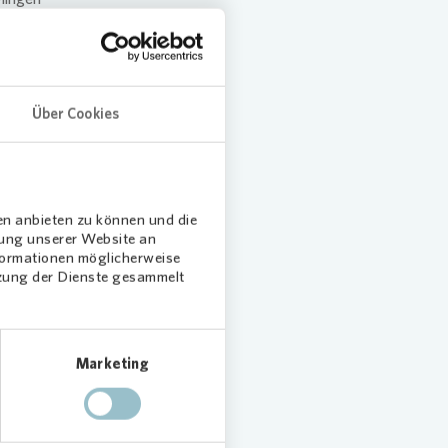
Die
hen und
lärt
Über Cookies
en anbieten zu können und die
ellt
dung unserer Website an
nger
nformationen möglicherweise
tzung der Dienste gesammelt
effen und
e. V.
Marketing
mit Frau
Stadt