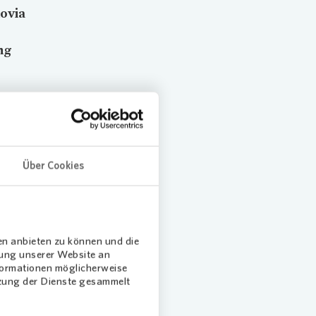
ovia
ng
 in der
baus in
rem
Über Cookies
Siedlung
7
rung in
en anbieten zu können und die
 zu
dung unserer Website an
nformationen möglicherweise
tzung der Dienste gesammelt