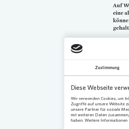
Auf W
eine a
können
gehal
Auf Wun
Brechten
Erinneru
Die Lor
Zustimmung
Kohle un
hatte ei
geschlos
Diese Webseite verw
Denkmals
Wir verwenden Cookies, um Inh
den Ber
Zugriffe auf unsere Website 
schmück
unsere Partner für soziale Me
mit weiteren Daten zusammen, 
haben. Weitere Informationen d
Ein