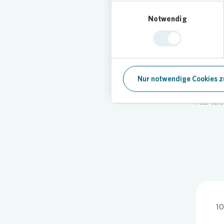
Einwilligungsauswahl
Ber
Notwendig
Zur Einw
ehemalig
Bergman
freuen s
Nur notwendige Cookies z
zukünfti
Foto:
Vono
10