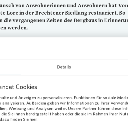
unsch von Anwohnerinnen und Anwohnern hat
Von
lte Lore in der Brechtener Siedlung restauriert. So
 die vergangenen Zeiten des Bergbaus in Erinneru
ten werden.
sch von Anwohnerinnen und Anwohnern hat
Vonovia
eine alte Lore
er Siedlung restauriert. So können die vergangenen Zeiten des Berg
ng gehalten werden.
e war zu Zeiten des Bergbaus ein Förderwagen, mit dem unter ande
Details
d Werkzeuge transportiert wurden. Die Zeche nahe der Brechtener 
ne über hundertjährige Tradition – sie wurde 1871 gegründet und 198
sen. Nach der Schließung wurden viele Loren verschrottet.
endet Cookies
chützer konnten jedoch einige Exemplare retten, um sie als Erinne
alte und Anzeigen zu personalisieren, Funktionen für soziale Medi
gbausiedlungen oder in Gartenanlagen aufzustellen und mit Blumen
zu analysieren. Außerdem geben wir Informationen zu Ihrer Verwen
en.
dien, Werbung und Analysen weiter. Unsere Partner führen diese I
die Sie ihnen bereitgestellt haben oder die sie im Rahmen Ihrer Nu
azu finden Sie hier.
weihung mit ehemaligen