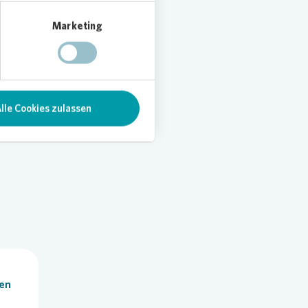
Marketing
ie
dlung
ert und
lle Cookies zulassen
len