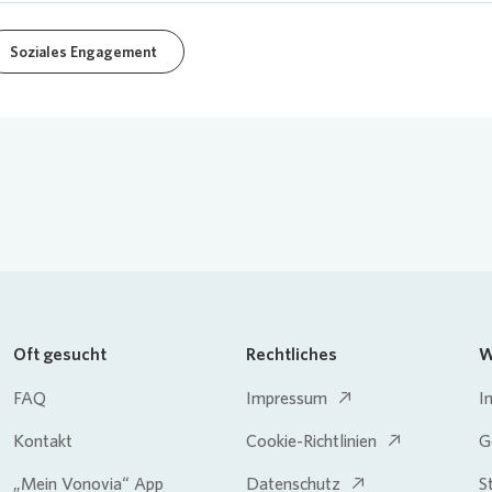
Soziales Engagement
Oft gesucht
Rechtliches
W
FAQ
Impressum
I
Kontakt
Cookie-Richtlinien
G
„Mein Vonovia“ App
Datenschutz
S