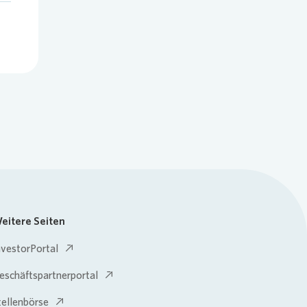
eitere Seiten
nvestorPortal
eschäftspartnerportal
tellenbörse