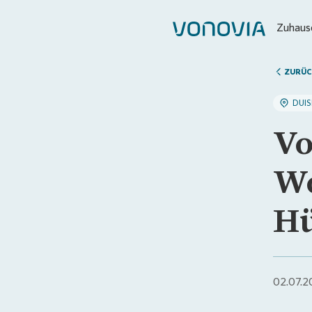
Zuhause
ZURÜC
DUI
Vo
Wo
Hü
02.07.2