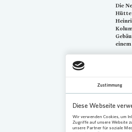
Die N
Hütten
Heinr
Kolumb
Gebäu
einem 
Bis Mär
Neubau 
Mod
Zustimmung
für
Diese Webseite verw
Die Häu
Wir verwenden Cookies, um Inh
Fenster
Zugriffe auf unsere Website 
den Erd
unsere Partner für soziale Me