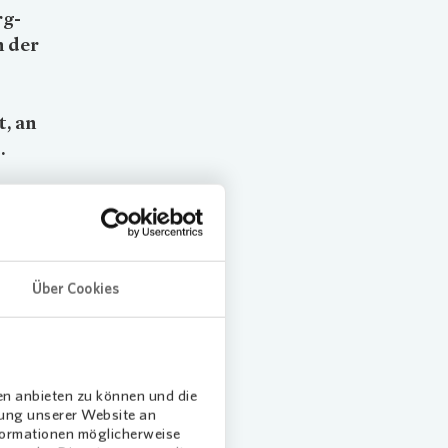
rg-
n der
, an
.
auch der
le
Über Cookies
e
en anbieten zu können und die
n vor
dung unserer Website an
halten
nformationen möglicherweise