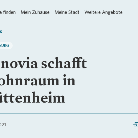
 finden
Mein Zuhause
Meine Stadt
Weitere Angebote
K
SBURG
novia schafft
hnraum in
ttenheim
021