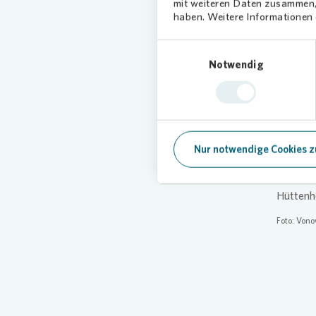
mit weiteren Daten zusammen, 
Balkone 
haben. Weitere Informationen d
Neu
Einwilligungsauswahl
Notwendig
Flä
Durch d
insgesa
benötigt
Nur notwendige Cookies z
was das 
Vonovia
Hüttenh
Foto:
Vono