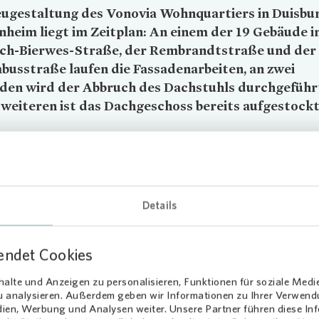
eugestaltung des
Vonovia
Wohnquartiers in Duisbu
heim liegt im Zeitplan: An einem der 19 Gebäude i
ich-Bierwes-Straße, der Rembrandtstraße und der
usstraße laufen die Fassadenarbeiten, an zwei
den wird der Abbruch des Dachstuhls durchgeführt
weiteren ist das Dachgeschoss bereits aufgestockt
z 2023 soll das gesamte Bau- und Modernisierungsprojekt, zu dem 
von zwei Mehrfamilienhäusern gehört, abgeschlossen sein.
ernisierungen bringen Vortei
Details
 Mieterinnen und Mieter
endet Cookies
ser erhalten eine verbesserte Wärmedämmung. Hinzu kommen neu
alte und Anzeigen zu personalisieren, Funktionen für soziale Medi
 und neu gestaltete Eingangs- und Außenbereiche. Außerdem werde
zu analysieren. Außerdem geben wir Informationen zu Ihrer Verwen
geschosswohnungen Terrassen errichtet, die anderen Wohnungen er
dien, Werbung und Analysen weiter. Unsere Partner führen diese I