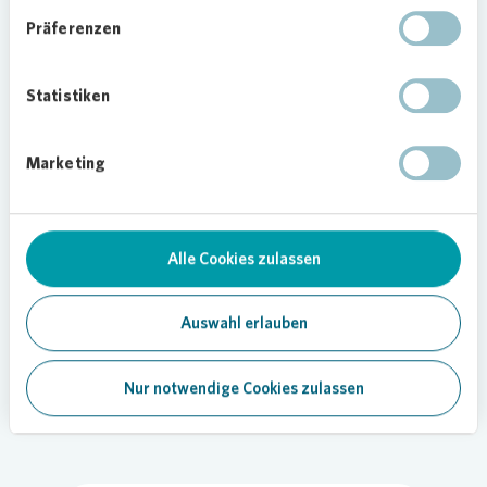
konnten Versorgungsprobleme im Stadtteil durch
Präferenzen
ein Automatenangebot in Kooperationen mit
einer lokalen Metzgereien beseitigt werden.
Statistiken
Außerdem wurde die Arbeit der ehrenamtlichen
„Bissingheimer Gartenfreunde“ unterstützt,
indem mit Hilfe von Herrn Kröll eine Regentonne
Marketing
aufgestellt wurde.
Das Beispiel zeigt: Die Aufgaben der
Objektbetreuer gehen weit über Hausmeister-
Alle Cookies zulassen
Tätigkeiten hinaus. Ein guter Ansprechpartner vor
Ort ist essenziell für das gute Miteinander in den
Auswahl erlauben
Quartieren. Er kann mögliche Probleme erkennen
und proaktiv lösen, bevor sie entstehen.
Nur notwendige Cookies zulassen