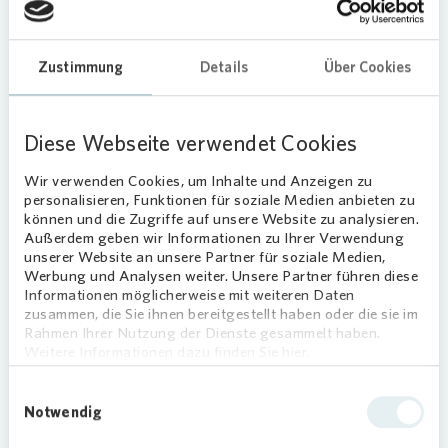
Vielfältiges Aufgabenprofil
Zustimmung
Details
Über Cookies
Zu seinem Aufgabenprofil zählt, die Interessen
von
Vonovia
als Eigentümer vor Ort zu wahren,
sowie die Sicherstellung der Ordnung und
Diese Webseite verwendet Cookies
Sauberkeit in den Wohnanlagen.
Zudem ist er für die Kontrolle und
Wir verwenden Cookies, um Inhalte und Anzeigen zu
Dokumentation der Arbeiten externer
personalisieren, Funktionen für soziale Medien anbieten zu
können und die Zugriffe auf unsere Website zu analysieren.
Dienstleister, wie Pflege der Außenanlagen,
Außerdem geben wir Informationen zu Ihrer Verwendung
Treppenhausreinigung und Winterdienst
unserer Website an unsere Partner für soziale Medien,
verantwortlich.
Werbung und Analysen weiter. Unsere Partner führen diese
Informationen möglicherweise mit weiteren Daten
Das Salz in der Suppe
zusammen, die Sie ihnen bereitgestellt haben oder die sie im
Rahmen Ihrer Nutzung der Dienste gesammelt haben.
Weitere Informationen dazu finden Sie hier.
Die direkte Kommunikation und der somit
vereinfachte Austausch zwischen Mieterinnen und
Einwilligungsauswahl
Mietern und dem Objektbetreuen schafft viele
Notwendig
individuelle Möglichkeiten und Projekte. So