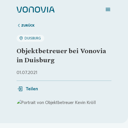
ZURÜCK
DUISBURG
Zuhause finden
Objektbetreuer bei Vonovia
in Duisburg
Mein Zuhause
01.07.2021
Meine Stadt
Teilen
Weitere Angebote
Loading...
Login