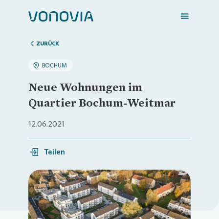
ZURÜCK
BOCHUM
Zuhause finden
Neue Wohnungen im
Quartier Bochum-Weitmar
Mein Zuhause
12.06.2021
Meine Stadt
Teilen
Weitere Angebote
Loading...
Login