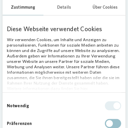
folgt der Baustart auch für das neue
Zustimmung
Details
Über Cookies
Quartiershaus in der Kaulbachstraße 2a.
Eine bessere Nahversorgung für
Diese Webseite verwendet Cookies
alle
Wir verwenden Cookies, um Inhalte und Anzeigen zu
Das Quartiershaus in der Kaulbachstraße wird
personalisieren, Funktionen für soziale Medien anbieten zu
neben 34 neuen Wohnungen auch zwei
können und die Zugriffe auf unsere Website zu analysieren.
Außerdem geben wir Informationen zu Ihrer Verwendung
Gewerbeeinheiten umfassen. Eine neue Bäckerei
unserer Website an unsere Partner für soziale Medien,
mit Café und eine Kinderarztpraxis verbessern
Werbung und Analysen weiter. Unsere Partner führen diese
dort das Nahversorgungsangebot nicht nur für
Informationen möglicherweise mit weiteren Daten
Vonovia
Mieterinnen und Mieter.
zusammen, die Sie ihnen bereitgestellt haben oder die sie im
Rahmen Ihrer Nutzung der Dienste gesammelt haben.
Zudem wird es am Quartierseingang zukünftig
Weitere Informationen dazu finden Sie hier.
einen gestalteten Quartiersplatz als zentralen
Treffpunkt und als Aufenthaltsfläche geben.
Einwilligungsauswahl
Notwendig
Neue Wege der
Mieterinformation
Präferenzen