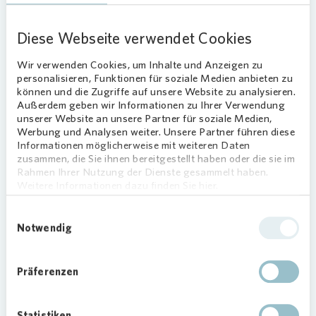
ohne Kautionsleistung beziehbar.
Denjenigen Menschen, die beispielsweise einen
Diese Webseite verwendet Cookies
Totalverlust ihrer Wohnung erlitten haben oder
deren eigene Wohnung auf längere Zeit
Wir verwenden Cookies, um Inhalte und Anzeigen zu
personalisieren, Funktionen für soziale Medien anbieten zu
unbewohnbar sind, können wir anschließend für
können und die Zugriffe auf unsere Website zu analysieren.
einen „Neustart“ eine unproblematische und
Außerdem geben wir Informationen zu Ihrer Verwendung
kurzfristige Übernahme des Mietvertrages
unserer Website an unsere Partner für soziale Medien,
anbieten.
Werbung und Analysen weiter. Unsere Partner führen diese
Informationen möglicherweise mit weiteren Daten
Vonovia
steht Betroffenen unter den
zusammen, die Sie ihnen bereitgestellt haben oder die sie im
aufgeführten E-Mail-Adressen für weitere
Rahmen Ihrer Nutzung der Dienste gesammelt haben.
Informationen und Anfragen zur Verfügung.
Weitere Informationen dazu finden Sie hier.
Hilfe für die Stadt Eschweiler
Einwilligungsauswahl
Notwendig
hochwasser.wohnen.eschweiler@vonovia.de
Hilfe für die Stadt Köln
Präferenzen
hochwasser.wohnen.koeln@vonovia.de
Statistiken