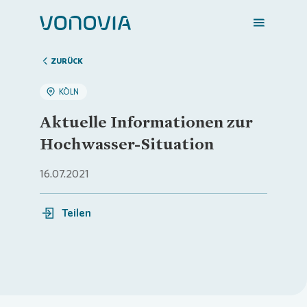
ZURÜCK
KÖLN
Zuhause finden
Aktuelle Informationen zur
Hochwasser-Situation
Mein Zuhause
16.07.2021
Meine Stadt
Teilen
Weitere Angebote
Login