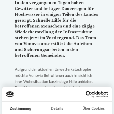
In den vergangenen Tagen haben
Gewitter und heftiger Dauerregen für
Hochwasser in einigen Teilen des Landes
gesorgt. Schnelle Hilfe für die
betroffenen Menschen und eine zügige
Wiederherstellung der Infrastruktur
stehen jetzt im Vordergrund. Das Team
von
Vonovia
unterstützt die Aufräum-
und Sicherungsarbeiten in den
betroffenen Gemeinden.
Aufgrund der aktuellen Unwetterkatastrophe
möchte
Vonovia
Betroffenen auch hinsichtlich
ihrer Wohnsituation kurzfristige Hilfe anbieten.
Das Wohnungsunternehmen bietet daher
mehrere Wohnungen im Raum Eschweiler, Köln,
Leverkusen und Bonn an, die für Bedürftige sofort
verfügbar wären. Zudem sind die Wohnungen für
Zustimmung
Details
Über Cookies
den Zeitraum von einem Monat kostenfrei und