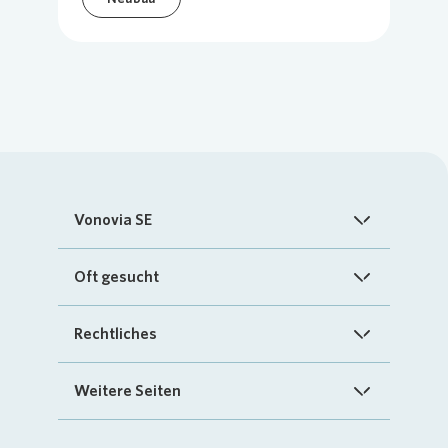
Vonovia SE
Startseite
Oft gesucht
Über uns
FAQ
Rechtliches
Investoren
Kontakt
Impressum
Weitere Seiten
Nachhaltigkeit
„Mein Vonovia“ App
Cookie-Richtlinien
InvestorPortal