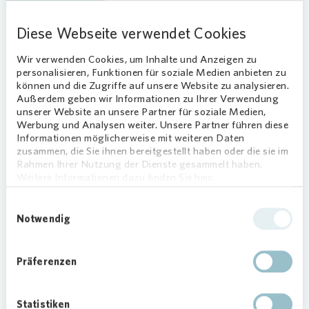
50 der 99 Wohnungen sind „preisgebunden“: In
Diese Webseite verwendet Cookies
Zusammenarbeit mit dem Leipziger Sozialamt
vermietet
Vonovia
diese Wohnungen für 6,50
Wir verwenden Cookies, um Inhalte und Anzeigen zu
personalisieren, Funktionen für soziale Medien anbieten zu
Euro pro Quadratmeter (Kaltmiete). „Wir leisten
können und die Zugriffe auf unsere Website zu analysieren.
unseren Beitrag für bezahlbaren Wohnraum in
Außerdem geben wir Informationen zu Ihrer Verwendung
Leipzig“, sagt René Berott, Regionalbereichsleiter
unserer Website an unsere Partner für soziale Medien,
von
Vonovia
in Leipzig. „Gleichzeitig achten wir
Werbung und Analysen weiter. Unsere Partner führen diese
Informationen möglicherweise mit weiteren Daten
im gesamten Quartier auf soziale Vielfalt, was
zusammen, die Sie ihnen bereitgestellt haben oder die sie im
den Menschen, die hier zu Hause sind, nur guttun
Rahmen Ihrer Nutzung der Dienste gesammelt haben.
kann“, erklärt René Berott weiter.
Weitere Informationen dazu finden Sie hier.
Voraussetzung:
Einwilligungsauswahl
Notwendig
Wohnberechtigungsschein
Die Mieterinnen und Mieter erhalten diese
Präferenzen
Wohnungen nur mit einem
Wohnberechtigungsschein der Stadt Leipzig. Zu
den Glücklichen gehört auch Halla Al-Saadi mit
Statistiken