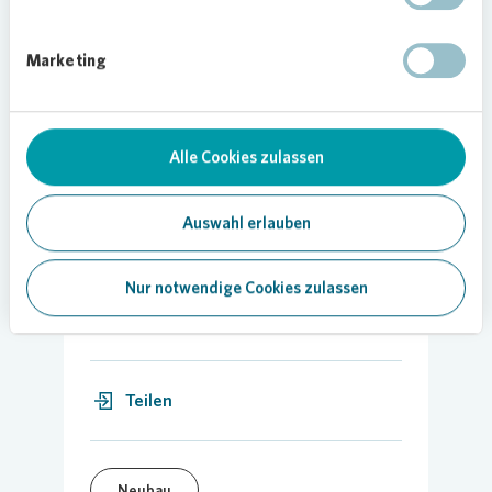
ihren fünf Kindern Mina, Dina, Noora, Yara und
Abdulraman. Die Familie zog im Oktober 2020 in
Marketing
eine 4-Raum-Wohnung. „Dank der Stadt Leipzig
und
Vonovia
sind wir endlich angekommen – in
einer familienfreundlichen Nachbarschaft und
einem echten Zuhause“, freut sich Halla Al-Saadi.
Alle Cookies zulassen
Auswahl erlauben
Nur notwendige Cookies zulassen
12.02.2021
Teilen
Neubau