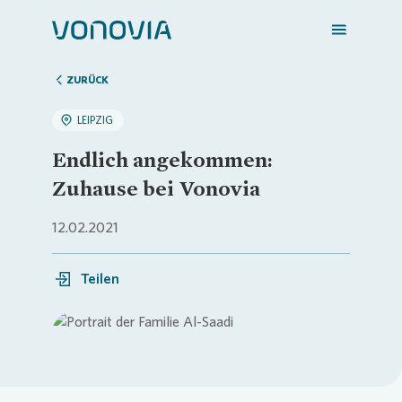
ZURÜCK
LEIPZIG
Zuhause finden
Endlich angekommen:
Zuhause bei Vonovia
Mein Zuhause
12.02.2021
Meine Stadt
Teilen
Weitere Angebote
Login