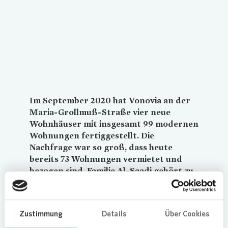
Loading...
Im September 2020 hat
Vonovia
an der
Maria-Grollmuß-Straße vier neue
Wohnhäuser mit insgesamt 99 modernen
Wohnungen fertiggestellt. Die
Nachfrage war so groß, dass heute
bereits 73 Wohnungen vermietet und
bezogen sind. Familie Al-Saadi gehört zu
den ersten neuen Bewohnern.
Beitrag für bezahlbaren
Zustimmung
Details
Über Cookies
Wohnraum