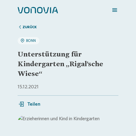
ZURÜCK
BONN
Zuhause finden
Unterstützung für
Kindergarten „Rigal’sche
Mein Zuhause
Wiese“
15.12.2021
Meine Stadt
Teilen
Weitere Angebote
Login