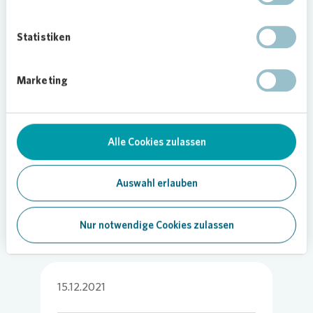
besuchen den Kindergarten ‚Rigal’sche Wiese‘
bereits“, erklärt Pia Grypstra, Regionalleiterin von
Statistiken
Vonovia
. „Als Wohnungsunternehmen möchten
wir zu einem guten Zusammenleben in unseren
Marketing
Quartieren beitragen. Dazu gehört für uns auch
die Förderung und Unterstützung der Jüngsten.“
Die Spende ist Teil eines Programms von
Vonovia
, mit dem das Unternehmen bundesweit
Alle Cookies zulassen
soziales Engagement fördert.
Foto:
Vonovia
/ Bierwald
Auswahl erlauben
Nur notwendige Cookies zulassen
15.12.2021