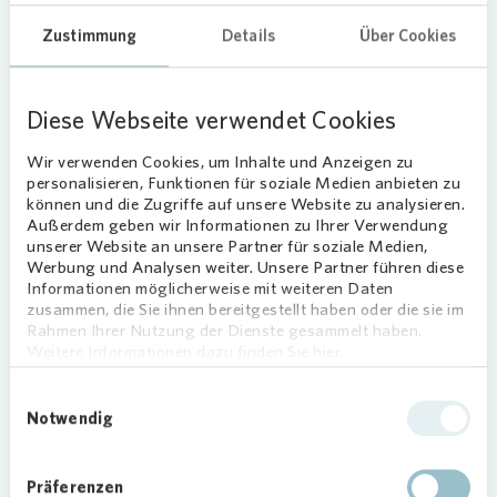
Verschiedene Perspektiven
Zustimmung
Details
Über Cookies
entdecken
Das Spiegelzelt stellt nicht nur einen neuen
Diese Webseite verwendet Cookies
Spielort dar, sondern fördert dazu auch die
geistige Entwicklung der Kinder: „Dank der
Wir verwenden Cookies, um Inhalte und Anzeigen zu
Spende von
Vonovia
können die Kinder ihre
personalisieren, Funktionen für soziale Medien anbieten zu
können und die Zugriffe auf unsere Website zu analysieren.
kognitiven Fähigkeiten ausbauen. Das Spiegelzelt
Außerdem geben wir Informationen zu Ihrer Verwendung
bietet die Möglichkeit, aus den
unserer Website an unsere Partner für soziale Medien,
unterschiedlichsten Winkeln und Perspektiven, die
Werbung und Analysen weiter. Unsere Partner führen diese
Informationen möglicherweise mit weiteren Daten
äußeren Gegebenheiten eigenständig zu
zusammen, die Sie ihnen bereitgestellt haben oder die sie im
entdecken“, freut sich Catrin Sommer vom
Rahmen Ihrer Nutzung der Dienste gesammelt haben.
Förderverein des Kindergartens.
Weitere Informationen dazu finden Sie hier.
Förderung von sozialem
Einwilligungsauswahl
Engagement
Notwendig
„
Vonovia
hat in Bonn rund 4.750 Wohnungen –
Präferenzen
viele Kinder unserer Mieterinnen und Mieter