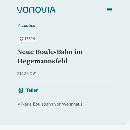
ZURÜCK
ESSEN
Zuhause finden
Neue Boule-Bahn im
Hegemannsfeld
Mein Zuhause
21.12.2021
Meine Stadt
Teilen
Weitere Angebote
Login