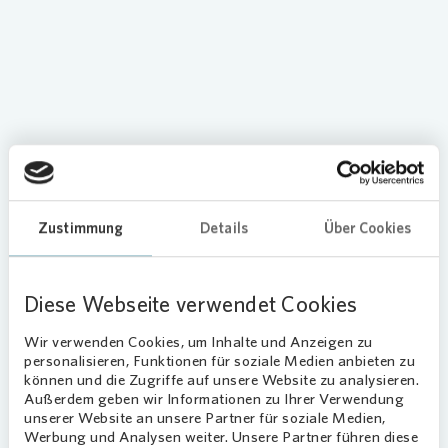
Loading...
Im neu gestalteten Wohnumfeld des
Quartiers Hegemannsfeld hat
Vonovia
Zustimmung
Details
Über Cookies
eine Boule-Bahn samt Sitzmöglichkeiten
für die Bewohnerinnen und Bewohner
gebaut. Auch für die Kinder gibt es neue
Diese Webseite verwendet Cookies
Spielmöglichkeiten. Außerdem hat
Vonovia
eine neue Wegführung und
Wir verwenden Cookies, um Inhalte und Anzeigen zu
Anpflanzungen geschaffen.
personalisieren, Funktionen für soziale Medien anbieten zu
können und die Zugriffe auf unsere Website zu analysieren.
Außerdem geben wir Informationen zu Ihrer Verwendung
Hintergrund der Umgestaltung ist eine
unserer Website an unsere Partner für soziale Medien,
Kundenzufriedenheitsbefragung. Die Mieterinnen
Werbung und Analysen weiter. Unsere Partner führen diese