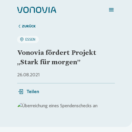
ZURÜCK
ESSEN
Zuhause finden
Vonovia fördert Projekt
„Stark für morgen”
Mein Zuhause
26.08.2021
Meine Stadt
Teilen
Weitere Angebote
Login