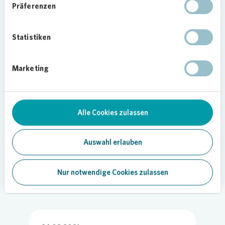
Präferenzen
Der neue Fitnessraum wird derzeit gereinigt,
gestrichen, gestaltet und vorbereitet, sodass er in
Kürze genutzt werden kann. Auch professionelle
Statistiken
Geräte stehen bereits in Aussicht.
Von dem Raum können neben den Bewohnerinnen
und Bewohnern der Wohngruppe Phoenix auch
Marketing
weitere Jugendliche profitieren. Denn auch die
Inobhutnahmestelle des Trägers „Vielfalt im
Ruhrgebiet” sowie deren Regelwohngruppe Anker
Alle Cookies zulassen
können dort Sport treiben.
Foto:
Vonovia
/ Bierwald
Auswahl erlauben
Nur notwendige Cookies zulassen