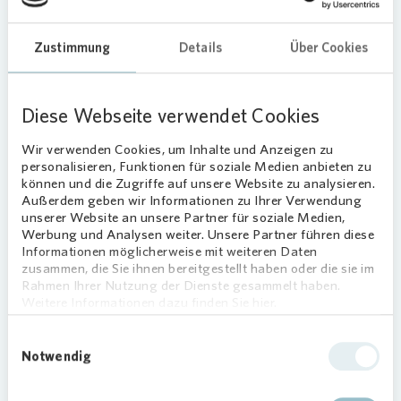
Menschen ist es wichtig, dass sie sich auch mal in
einer geschützten Umgebung richtig auspowern
Zustimmung
Details
Über Cookies
können.”
Symbolischer Scheck überreicht
Diese Webseite verwendet Cookies
Da dies nicht für jede Bewohnerin und jeden
Wir verwenden Cookies, um Inhalte und Anzeigen zu
Bewohner in einem Fitnessstudio möglich ist,
personalisieren, Funktionen für soziale Medien anbieten zu
fördert
Vonovia
das Projekt „Stark für morgen”
können und die Zugriffe auf unsere Website zu analysieren.
mit der symbolischen Übergabe eines Schecks in
Außerdem geben wir Informationen zu Ihrer Verwendung
Höhe von 2.500 Euro.
unserer Website an unsere Partner für soziale Medien,
Werbung und Analysen weiter. Unsere Partner führen diese
Informationen möglicherweise mit weiteren Daten
„Wir sind als Gesellschaft gefordert, den jungen
zusammen, die Sie ihnen bereitgestellt haben oder die sie im
Menschen den Halt und die Unterstützung zu
Rahmen Ihrer Nutzung der Dienste gesammelt haben.
geben, die sie benötigen, um ihren Platz zu finden
Weitere Informationen dazu finden Sie hier.
und ihren Weg zu gehen”, erklärt Michael
Einwilligungsauswahl
Klöpsch,
Vonovia
Regionalbereichsleiter.
Notwendig
Fitnessraum in Kürze nutzbar