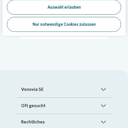
Teilen
Auswahl erlauben
Nur notwendige Cookies zulassen
Mobilität
Vonovia SE
Startseite
Oft gesucht
Über uns
FAQ
Rechtliches