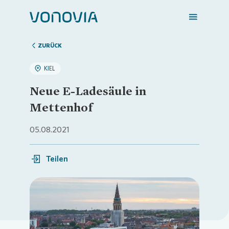
ZURÜCK
KIEL
Zuhause finden
Neue E-Ladesäule in
Mettenhof
Mein Zuhause
05.08.2021
Meine Stadt
Teilen
Weitere Angebote
Login