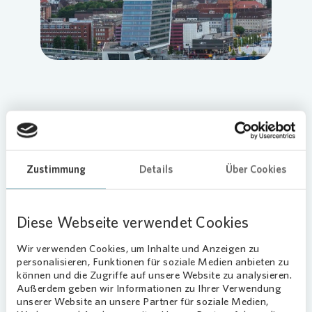
Loading...
Vonovia
hat am Göteborgring in
Mettenhof ihre erste Ladesäule mit zwei
Ladepunkten in Kiel errichtet.
Zustimmung
Details
Über Cookies
Anwohnerinnen und Anwohner sowie
weitere Interessierte können dort ab
sofort ihre elektrobetriebenen
Diese Webseite verwendet Cookies
Fahrzeuge aufladen.
Wir verwenden Cookies, um Inhalte und Anzeigen zu
personalisieren, Funktionen für soziale Medien anbieten zu
Öffentlich zugängliche Station
können und die Zugriffe auf unsere Website zu analysieren.
Außerdem geben wir Informationen zu Ihrer Verwendung
unserer Website an unsere Partner für soziale Medien,
Die Ladestation wird im Rahmen des