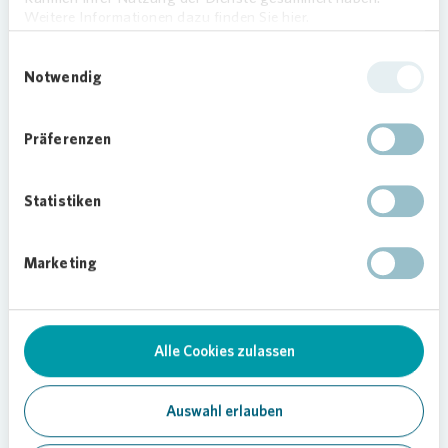
im Haus. Gemeinsam mit Margot Hambloch, die
Weitere Informationen dazu finden Sie hier.
seit 17 Jahren im Haus wohnt, pflegen sie bereits
Einwilligungsauswahl
seit Jahren den Vorgarten des Hauses liebevoll.
Notwendig
Foto:
Vonovia
/ Bierwald
Präferenzen
Statistiken
04.08.2021
Marketing
Teilen
Alle Cookies zulassen
Auswahl erlauben
Kundenservice