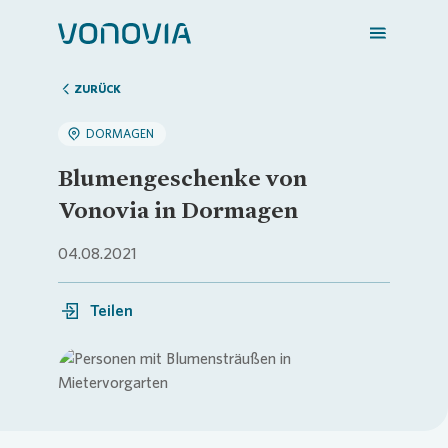
ZURÜCK
DORMAGEN
Zuhause finden
Blumengeschenke von
Vonovia in Dormagen
Mein Zuhause
04.08.2021
Meine Stadt
Teilen
Weitere Angebote
Login