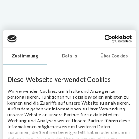
Loading...
Zustimmung
Details
Über Cookies
Vonovia
Bewirtschafterin Simone
Timmer und Objektbetreuerin Simone
Czech haben sich mit einem Blumengruß,
Diese Webseite verwendet Cookies
Vonovia
Gießkannen und Gutscheinen
des örtlichen Gartencenters bei
Wir verwenden Cookies, um Inhalte und Anzeigen zu
Mieterinnen und Mietern der Straße
personalisieren, Funktionen für soziale Medien anbieten zu
können und die Zugriffe auf unsere Website zu analysieren.
„An der Langenfuhr" in Dormagen für
Außerdem geben wir Informationen zu Ihrer Verwendung
die Vorgartenpflege bedankt.
unserer Website an unsere Partner für soziale Medien,
Werbung und Analysen weiter. Unsere Partner führen diese
Informationen möglicherweise mit weiteren Daten
Waltraud Pabst und die Eheleute Hilde und Rudolf
zusammen, die Sie ihnen bereitgestellt haben oder die sie im
Staab sind Erstmieter und wohnen seit 63 Jahren
Rahmen Ihrer Nutzung der Dienste gesammelt haben.