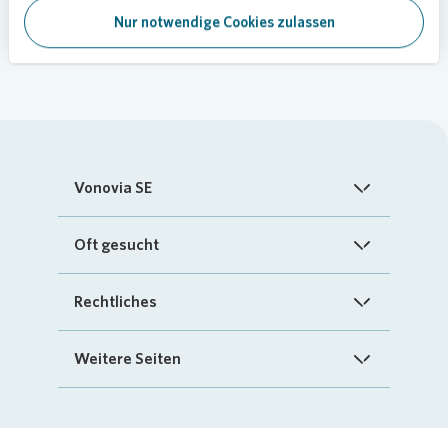
Nur notwendige Cookies zulassen
Vonovia SE
Startseite
Oft gesucht
Über uns
FAQ
Rechtliches
Investoren
Kontakt
Impressum
Weitere Seiten
Nachhaltigkeit
„Mein Vonovia“ App
Cookie-Richtlinien
InvestorPortal
Presse
Mein Zuhause
Datenschutz