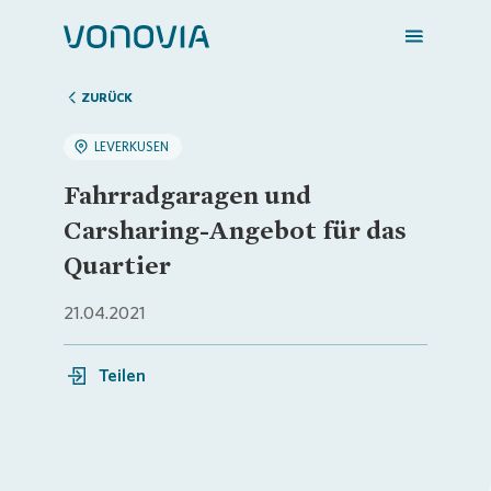
ZURÜCK
LEVERKUSEN
Zuhause finden
Fahrradgaragen und
Carsharing-Angebot für das
Mein Zuhause
Quartier
21.04.2021
Meine Stadt
Teilen
Weitere Angebote
Login