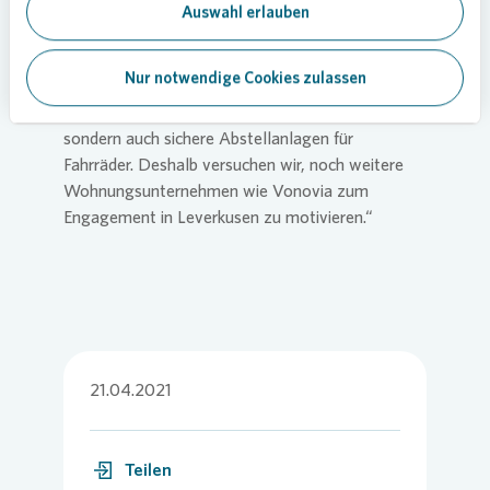
welchen Alters, für das Radfahren und damit für
Auswahl erlauben
die Mobilität der Zukunft gewinnen. Dafür
müssen optimale Rahmenbedingungen
Nur notwendige Cookies zulassen
geschaffen werden. Das ist nicht nur die
erforderliche, sichere Radweginfrastruktur,
sondern auch sichere Abstellanlagen für
Fahrräder. Deshalb versuchen wir, noch weitere
Wohnungsunternehmen wie
Vonovia
zum
Engagement in Leverkusen zu motivieren.“
21.04.2021
Teilen