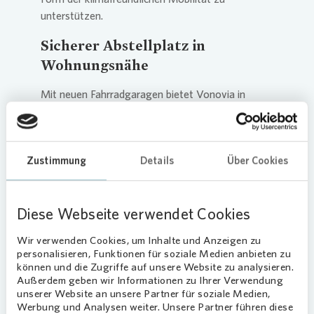
unterstützen.
Sicherer Abstellplatz in
Wohnungsnähe
Mit neuen Fahrradgaragen bietet
Vonovia
in
seinen Leverkusener Quartieren den Bürgerinnen
und Bürgern eine sichere und bezahlbare
Abstellmöglichkeit in direkter Wohnungsnähe.
Zustimmung
Details
Über Cookies
Gemeinsam mit dem Remscheider Unternehmen
Malewicz & Sohn sowie dem ADFC Leverkusen
hat
Vonovia
erstmalig Fahrradgaragen aus
Diese Webseite verwendet Cookies
feuerverzinktem Stahlblech entwerfen und bauen
lassen. Dabei flossen sinnvolle Hinweise der
Wir verwenden Cookies, um Inhalte und Anzeigen zu
Fahrradprofis des ADFC, unter anderem zur
personalisieren, Funktionen für soziale Medien anbieten zu
Belüftung der Fahrradgaragen, in die
können und die Zugriffe auf unsere Website zu analysieren.
Konstruktionen ein. Außerdem sorgen
Außerdem geben wir Informationen zu Ihrer Verwendung
unserer Website an unsere Partner für soziale Medien,
Solarlampen für mehr Sicherheit.
Werbung und Analysen weiter. Unsere Partner führen diese