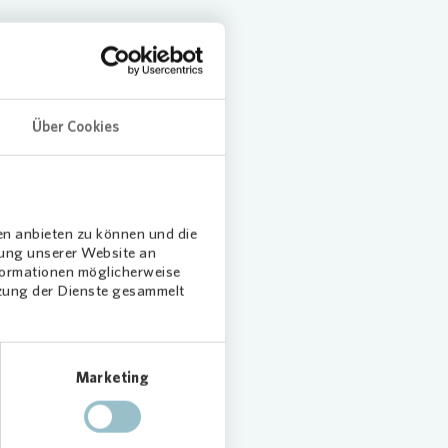
Über Cookies
s
send
res
ken
en anbieten zu können und die
dung unserer Website an
nformationen möglicherweise
tzung der Dienste gesammelt
Marketing
eiten
ovia
das
ragen.