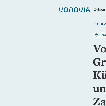
Zuhause
ZURÜC
HAM
Vo
Gr
Kü
un
Za