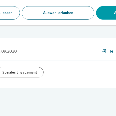
ulassen
Auswahl erlauben
A
5.09.2020
Tei
Soziales Engagement