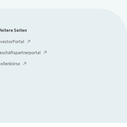
eitere Seiten
nvestorPortal
eschäftspartnerportal
tellenbörse