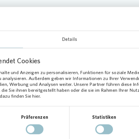
Details
amburger Künstler Ray de la Cruz hat die Wand de
rgartens Zaubermäuse e.V. in Hamburg Rissen, pas
men, mit einem Graffiti verschönert. Als besonde
endet Cookies
ght konnten die Kinder selbst zu kleinen Künstlern
n: Sie durften das Wandbild mit ihren Handabdrüc
alte und Anzeigen zu personalisieren, Funktionen für soziale Medi
zu analysieren. Außerdem geben wir Informationen zu Ihrer Verwen
stalten. Das Wohnungsunternehmen
Vonovia
dien, Werbung und Analysen weiter. Unsere Partner führen diese I
tützte die Aktion und übernahm die Kosten für die
die Sie ihnen bereitgestellt haben oder die sie im Rahmen Ihrer Nu
azu finden Sie hier.
.
ch gab es im Anschluss eine Spende im Wert von 1.000 Euro. Der
Präferenzen
Statistiken
arten will hiervon sein Bewegungs- und Entspannungsangebot ausw
pielsweise Bälle sowie Tunnel erwerben. Mit der Aktion möchte
Von
der im Quartier fördern und einen Teil zur positiven Gestaltung beit