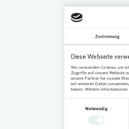
Zustimmung
Der H
Kinde
zum Na
Diese Webseite verw
Highli
werde
Wir verwenden Cookies, um Inh
Zugriffe auf unsere Website 
mitge
unsere Partner für soziale Me
unters
mit weiteren Daten zusammen, 
haben. Weitere Informationen d
Farben
Einwilligungsauswahl
Zusätzli
Notwendig
Kinderg
und beis
Miteinan