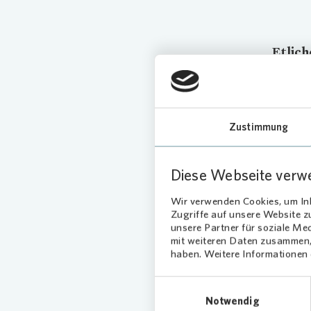
Etlich
folgen
bereit
81 Wo
Zustimmung
Die Gebä
Wärmedä
Diese Webseite verw
und neu
umgesta
Wir verwenden Cookies, um Inh
Nachbar
Zugriffe auf unsere Website 
unsere Partner für soziale Me
„Deshalb
mit weiteren Daten zusammen, 
haben. Weitere Informationen d
Bereits
Nonnenb
Einwilligungsauswahl
angebra
Notwendig