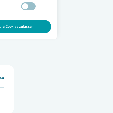
ren
so
 sich
uelle
lle Cookies zulassen
len