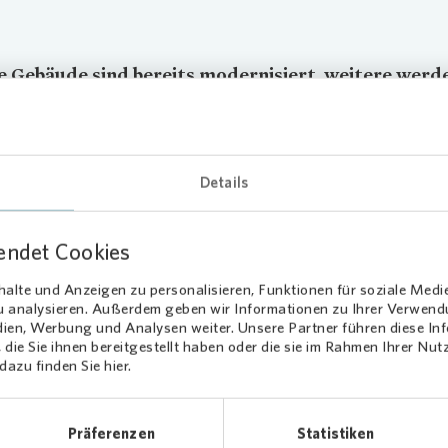
e Gebäude sind bereits modernisiert, weitere werd
:
Vonovia
hat im Heiligenhauser Stadtteil Nonnen
s investiert. Die Modernisierung von zwölf Häusern
hnungen ist gerade abgeschlossen.
Details
ude wurden mit neuen Balkonen versehen, die Fassade erhielt eine
mmung. Außerdem wurden die Fenster getauscht, Hauseingänge 
endet Cookies
e Wohnungseingangstüren eingebaut. Die Treppenhäuser wurden
ltet. „Wir haben positive Rückmeldungen von den Mietern und auch
alte und Anzeigen zu personalisieren, Funktionen für soziale Medi
schaft bekommen“, berichtet Michael Dröge, Regionalleiter von
Vo
zu analysieren. Außerdem geben wir Informationen zu Ihrer Verwen
dien, Werbung und Analysen weiter. Unsere Partner führen diese I
 planen wir, die Modernisierungen fortzusetzen.“
die Sie ihnen bereitgestellt haben oder die sie im Rahmen Ihrer Nu
azu finden Sie hier.
 2018 hatte
Vonovia
mit der Modernisierung ihrer Häuser im Stadttei
ruch begonnen. An Gebäuden auf der Bergischen Straße wurden Ba
cht sowie Hauseingangs- und Wohnungseingangstüren erneuert.
Präferenzen
Statistiken