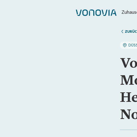
Zuhause
ZURÜC
DÜS
Vo
Mo
He
No