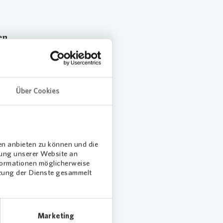
en
bruch
 mit
Über Cookies
 neue
erneuert
 aus der
en anbieten zu können und die
novia
.
dung unserer Website an
nformationen möglicherweise
tzung der Dienste gesammelt
l
lkone
Marketing