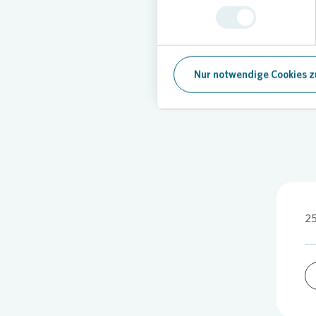
„Uns ist
Wohnung
Dröge. „
Mitarbei
Lösung.“
Nur notwendige Cookies z
2