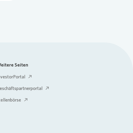
eitere Seiten
nvestorPortal
eschäftspartnerportal
tellenbörse