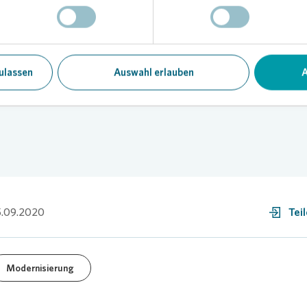
 es wichtig, dass die Menschen auch nach einer Modernisierung in ih
en bleiben können. Sie sollen sich keine Sorgen machen müssen“, 
Dafür haben wir ein Härtefallmanagement eingerichtet. Es kümmern
ter um jeden Kunden, der sich meldet. Sie finden für alle eine individ
 In zwei Fällen wurden bereits Regelungen gefunden.
ulassen
Auswahl erlauben
A
5.09.2020
Tei
Modernisierung