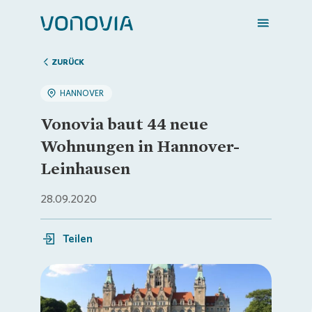
ZURÜCK
HANNOVER
Zuhause finden
Vonovia baut 44 neue
Wohnungen in Hannover-
Mein Zuhause
Leinhausen
28.09.2020
Meine Stadt
Teilen
Weitere Angebote
Login