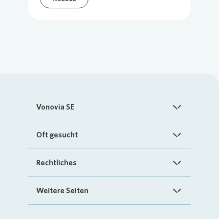
Vonovia SE
Startseite
Oft gesucht
Über uns
FAQ
Rechtliches
Investoren
Kontakt
Impressum
Weitere Seiten
Nachhaltigkeit
„Mein Vonovia“ App
Cookie-Richtlinien
InvestorPortal