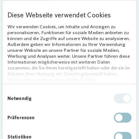
In den 28 bis 74 Quadratmeter großen
Diese Webseite verwendet Cookies
Wohnungen finden vor allem Alleinstehende
sowie Seniorinnen und Senioren ein langfristiges
Wir verwenden Cookies, um Inhalte und Anzeigen zu
Zuhause. Die Wohnungen sind barrierearm und
personalisieren, Funktionen für soziale Medien anbieten zu
über einen Aufzug zugänglich. Darüber hinaus
können und die Zugriffe auf unsere Website zu analysieren.
entstehen 44 neue PKW-Stellplätze, darunter 30
Außerdem geben wir Informationen zu Ihrer Verwendung
unserer Website an unsere Partner für soziale Medien,
Carports. Die Stellplätze sind teilweise für E-
Werbung und Analysen weiter. Unsere Partner führen diese
Ladesäulen vorgerüstet.
Informationen möglicherweise mit weiteren Daten
zusammen, die Sie ihnen bereitgestellt haben oder die sie im
„Wir möchten einen Beitrag zur Schaffung von
Rahmen Ihrer Nutzung der Dienste gesammelt haben.
neuem Wohnraum in Hannover leisten, und dieses
Weitere Informationen dazu finden Sie hier.
Projekt ist ein wichtiger Schritt für uns“, sagt
Einwilligungsauswahl
Susan-Katrin Zunker, bei
Vonovia
Notwendig
Regionalbereichsleiterin für Hannover.
Für diesen Neubau verdichtet
Vonovia
Präferenzen
vorhandene Flächen nach – dabei bleibt der grüne
Charakter des Quartiers erhalten. „Uns ist
wichtig, die Bedürfnisse unserer
Statistiken