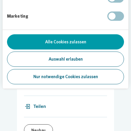
Bestandsmieterinnen und -mieter weiterhin im
Blick zu behalten. Mit den direkten
Marketing
Anwohnerinnen und Anwohnern haben wir bereits
Gespräche geführt und offene Fragen zum Ablauf
der Arbeiten beantwortet“, sagt Susan-Katrin
Zunker.
Alle Cookies zulassen
Auswahl erlauben
Nur notwendige Cookies zulassen
28.09.2020
Teilen
Neubau