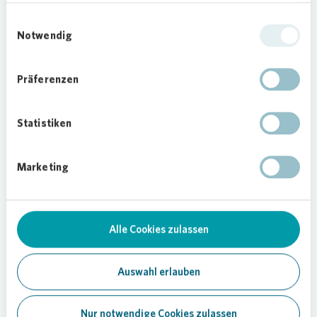
gelungenen Motive ihren Gewinn von
Dirk Krüger,
Vonovia
Regionalleiter
Einwilligungsauswahl
Lübeck-West, entgegen.
Notwendig
Präferenzen
Statistiken
09.10.2020
Marketing
Teilen
Alle Cookies zulassen
Soziales Engagement
Auswahl erlauben
Nur notwendige Cookies zulassen