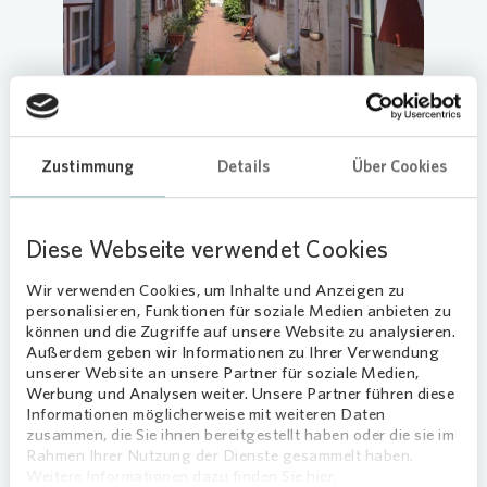
Zustimmung
Details
Über Cookies
Vonovia
hat in Lübeck einen
Malwettbewerb für Kinder von
Diese Webseite verwendet Cookies
Mieterinnen und Mieter veranstaltet.
Die Teilnehmerinnen und Teilnehmer
Wir verwenden Cookies, um Inhalte und Anzeigen zu
personalisieren, Funktionen für soziale Medien anbieten zu
konnten ihrer Fantasie freien lassen und
können und die Zugriffe auf unsere Website zu analysieren.
mit Stift und Papier ihre Traumferien
Außerdem geben wir Informationen zu Ihrer Verwendung
darstellen. Für die besten Bilder gab es
unserer Website an unsere Partner für soziale Medien,
Gutscheine für den CITTI-Park in
Werbung und Analysen weiter. Unsere Partner führen diese
Lübeck zu gewinnen. Darüber freute sich
Informationen möglicherweise mit weiteren Daten
zusammen, die Sie ihnen bereitgestellt haben oder die sie im
ein Lübecker Geschwisterpaar: Die Acht-
Rahmen Ihrer Nutzung der Dienste gesammelt haben.
und der Siebenjährige nahmen für ihre
Weitere Informationen dazu finden Sie hier.