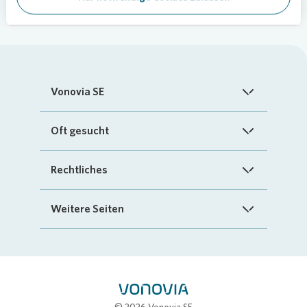
Vonovia SE
Startseite
Oft gesucht
Über uns
FAQ
Rechtliches
Investoren
Kontakt
Impressum
Weitere Seiten
Nachhaltigkeit
„Mein Vonovia“ App
Cookie-Richtlinien
InvestorPortal
Presse
Mein Zuhause
Datenschutz
Geschäftspartnerportal
Karriere
Compliance
Stellenbörse
© 2026 Vonovia SE