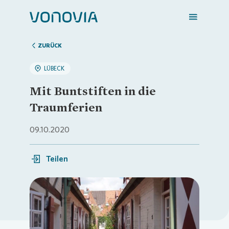
ZURÜCK
LÜBECK
Zuhause finden
Mit Buntstiften in die
Traumferien
Mein Zuhause
09.10.2020
Meine Stadt
Teilen
Weitere Angebote
Loading...
Login