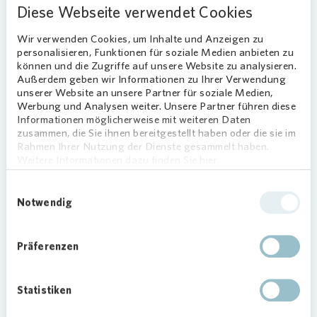
Diese Webseite verwendet Cookies
gestalten.
Wir verwenden Cookies, um Inhalte und Anzeigen zu
Angelehnt an dieses Projekt wurde in unserem
personalisieren, Funktionen für soziale Medien anbieten zu
können und die Zugriffe auf unsere Website zu analysieren.
Bestand in Köln-Neubrück ein
Außerdem geben wir Informationen zu Ihrer Verwendung
Gemeinschaftsgarten angelegt. Der klassische
unserer Website an unsere Partner für soziale Medien,
Mietergarten mit direktem Zugang vom Balkon
Werbung und Analysen weiter. Unsere Partner führen diese
lässt sich hier aufgrund der baulichen
Informationen möglicherweise mit weiteren Daten
zusammen, die Sie ihnen bereitgestellt haben oder die sie im
Gegebenheiten nur schwer umsetzen. Viele
Rahmen Ihrer Nutzung der Dienste gesammelt haben.
unserer Mieter kamen daher mit dem Wunsch auf
Weitere Informationen dazu finden Sie hier.
uns zu, den Vorgarten als Hausgemeinschaft zu
gestalten und zu pflegen – ein Wunsch, dem
Einwilligungsauswahl
Notwendig
Vonovia
gerne nachgekommen ist. Das
gemeinsame Gärtnern stärkt das
nachbarschaftliche Zusammenleben und sorgt für
Präferenzen
eine höhere Wohnqualität. Die Flächen konnten
zudem aus der Bewirtschaftung herausgerechnet
werden, sodass dabei sogar noch die
Statistiken
Nebenkosten gesenkt wurden.