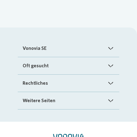
Vonovia SE
Startseite
Oft gesucht
Über uns
FAQ
Rechtliches
Investoren
Kontakt
Impressum
Weitere Seiten
Nachhaltigkeit
„Mein Vonovia“ App
Cookie-Richtlinien
InvestorPortal
Presse
Mein Zuhause
Datenschutz
Geschäftspartnerportal
Karriere