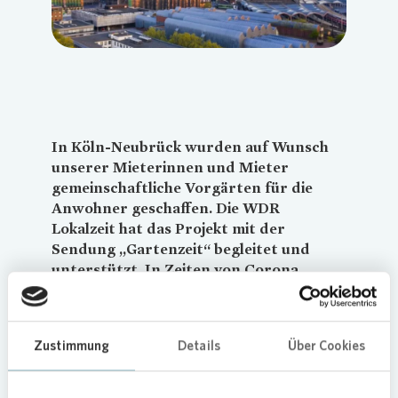
In Köln-Neubrück wurden auf Wunsch
unserer Mieterinnen und Mieter
gemeinschaftliche Vorgärten für die
Anwohner geschaffen. Die WDR
Lokalzeit hat das Projekt mit der
Sendung „Gartenzeit“ begleitet und
unterstützt. In Zeiten von Corona
erfreut sich das Gärtnern immer
größerer Beliebtheit.
Vonovia
reagiert
auf diesen Trend mit einem neuen
Zustimmung
Details
Über Cookies
Mieterwunschprojekt: Seit diesem Jahr
können Mieterinnen und Mieter ihre
Haus- und Mietergärten individuell