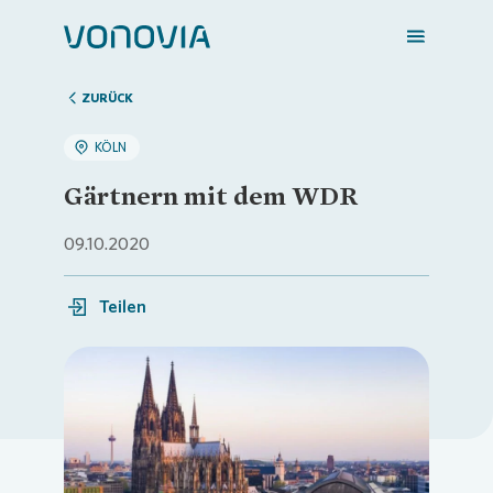
ZURÜCK
KÖLN
Zuhause finden
Gärtnern mit dem WDR
Mein Zuhause
09.10.2020
Teilen
Meine Stadt
Weitere Angebote
Loading...
Login