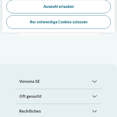
Teilen
Auswahl erlauben
Nur notwendige Cookies zulassen
Soziales Engagement
Vonovia SE
Startseite
Oft gesucht
Über uns
FAQ
Rechtliches