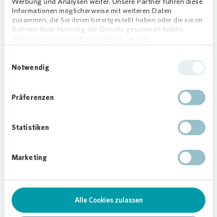
offiziellen Eröffnung anwesend.
Werbung und Analysen weiter. Unsere Partner führen diese
Informationen möglicherweise mit weiteren Daten
zusammen, die Sie ihnen bereitgestellt haben oder die sie im
Ab sofort können die Menschen in Friedrichsort
Rahmen Ihrer Nutzung der Dienste gesammelt haben.
Weitere Informationen dazu finden Sie hier.
die neuen Bewegungsmöglichkeiten an der
frischen Luft nutzen. Damit die Sportlerinnen und
Einwilligungsauswahl
Sportler die Geräte optimal nutzen können, wird
Notwendig
der SV Friedrichsort noch Hinweisschilder und
Anleitungen aufstellen. Weitere Geräte sind
angedacht – unter anderem ein Fahrradtrainer und
Präferenzen
Skywalker.
Statistiken
Marketing
05.10.2020
Alle Cookies zulassen