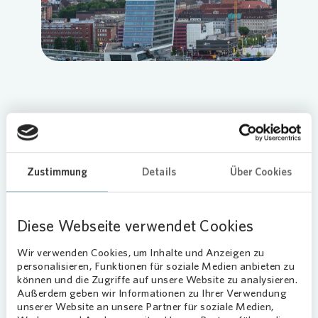
Der Sportverein Friedrichsort hat
gemeinsam mit mehreren Sponsoren
einen neuen Fitnessparcours auf dem
Zustimmung
Details
Über Cookies
ehemaligen Handballplatz eröffnet. Auch
Vonovia
hat sich finanziell beteiligt und
3.000 Euro für die neuen Sportgeräte
Diese Webseite verwendet Cookies
gespendet. Insgesamt sind 15.000 Euro
Wir verwenden Cookies, um Inhalte und Anzeigen zu
für den neuen Parcours
personalisieren, Funktionen für soziale Medien anbieten zu
zusammengekommen. Nils Bartels,
können und die Zugriffe auf unsere Website zu analysieren.
Vonovia
Regionalbereichsleiter Kiel, war
Außerdem geben wir Informationen zu Ihrer Verwendung
für das Wohnungsunternehmen bei der
unserer Website an unsere Partner für soziale Medien,