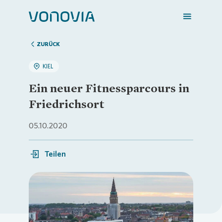
ZURÜCK
KIEL
Zuhause finden
Ein neuer Fitnessparcours in
Friedrichsort
Mein Zuhause
05.10.2020
Meine Stadt
Teilen
Weitere Angebote
Loading...
Login