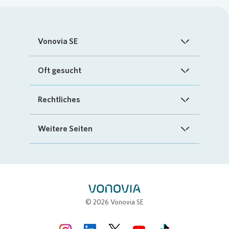
Vonovia SE
Startseite
Oft gesucht
Über uns
FAQ
Rechtliches
Investoren
Kontakt
Impressum
Weitere Seiten
Nachhaltigkeit
„Mein Vonovia“ App
Cookie-Richtlinien
InvestorPortal
Presse
Mein Zuhause
Datenschutz
Geschäftspartnerportal
Karriere
Compliance
Stellenbörse
© 2026 Vonovia SE
Erklärung zur Barrierefreiheit