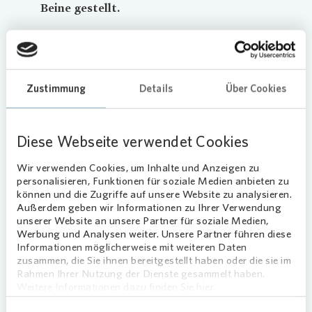
Beine gestellt.
An zwei Tagen Ende Oktober konnten die
Bewohnerinnen und Bewohner im Lichtenberger
Stadtteil Fennpfuhl gemütlich von ihren Fenstern
Zustimmung
Details
Über Cookies
und Balkonen aus eine einmalige Licht- und
Musikshow mit Liveband genießen.
Vonovia
hat
sich an der Umsetzung von Herbstleuchten im
Diese Webseite verwendet Cookies
Fennpfuhl beteiligt und dafür einen Betrag von
2.000 Euro zur Verfügung gestellt.
Wir verwenden Cookies, um Inhalte und Anzeigen zu
personalisieren, Funktionen für soziale Medien anbieten zu
„Wenn die Menschen in der derzeitigen Corona-
können und die Zugriffe auf unsere Website zu analysieren.
Außerdem geben wir Informationen zu Ihrer Verwendung
Situation nicht im Rahmen eines Festes
unserer Website an unsere Partner für soziale Medien,
zusammenkommen können, dann bringen wir
Werbung und Analysen weiter. Unsere Partner führen diese
eben den Menschen ein Fest nach Hause. Denn
Informationen möglicherweise mit weiteren Daten
Herbstleuchten fand mit Lichtinstallation und
zusammen, die Sie ihnen bereitgestellt haben oder die sie im
Rahmen Ihrer Nutzung der Dienste gesammelt haben.
Livemusik direkt vor der Haustür der
Weitere Informationen dazu finden Sie hier.
Fennpfuhlbewohner statt“, erklärt Sascha Amler,
Regionalbereichsleiter Berlin Ost bei
Vonovia
.