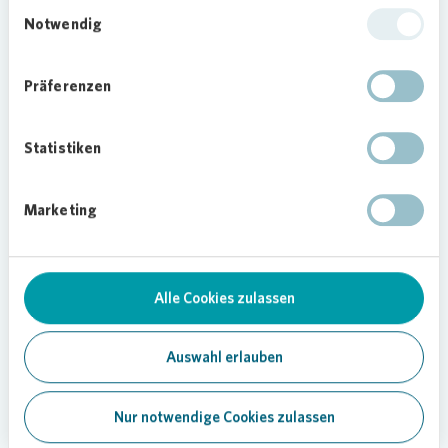
Einwilligungsauswahl
„Mit Einbruch der Dunkelheit wurden Häuser und
Notwendig
Höfe zu spektakulären Konzerträumen. Die
einzelnen Hofkonzerte waren aufgrund der immer
Präferenzen
noch akuten Pandemie so konzipiert, dass Groß
und Klein das Konzert jeweils ganz bequem von
der eigenen Wohnung aus miterleben konnten.
Statistiken
Alles in allem war das erste Herbstleuchten mit
den wunderbaren Lichtinstallation ein voller
Marketing
Erfolg“, berichtet Amler weiter.
Die Beteiligung an Herbstleuchten im Fennpfuhl
ist Bestandteil eines Programms von
Vonovia
,
mit dem das Unternehmen bundesweit soziales
Alle Cookies zulassen
Engagement fördert. Gemeinsam mit städtischen
Verwaltungen, Sozialverbänden, Kirchen,
Auswahl erlauben
Nachbarschaftsinitiativen, Quartiers- und
Sportvereinen und vielen anderen Akteuren
Nur notwendige Cookies zulassen
unterstützt
Vonovia
so das Zusammenleben in
den Städten.