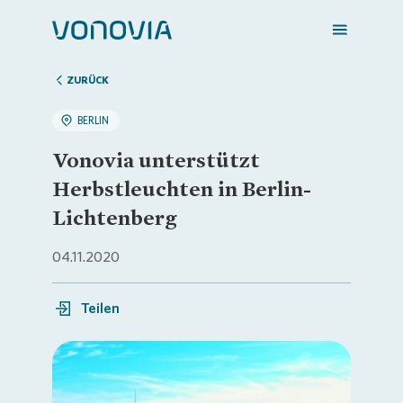
ZURÜCK
BERLIN
Zuhause finden
Vonovia unterstützt
Herbstleuchten in Berlin-
Mein Zuhause
Lichtenberg
04.11.2020
Meine Stadt
Teilen
Weitere Angebote
Login