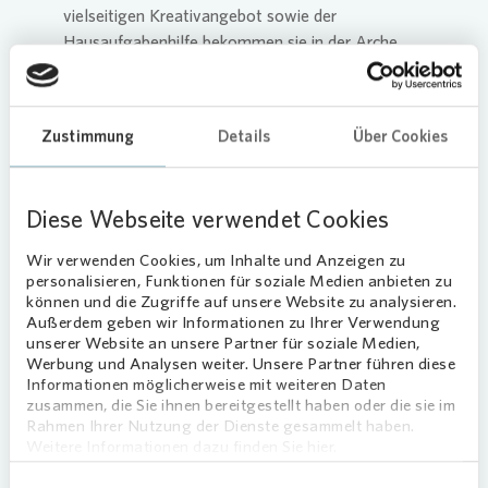
vielseitigen Kreativangebot sowie der
Hausaufgabenhilfe bekommen sie in der Arche
auch ein warmes Mittagessen. Dennoch bleibt die
Arbeit der Haupt- und Ehrenamtlichen vor Ort
unter Pandemie-Bedingungen eine
Zustimmung
Details
Über Cookies
Herausforderung. Deshalb unterstützt
Vonovia
die Potsdamer Arche mit einer Spende von
insgesamt 2.400 Euro für den Kauf von
Diese Webseite verwendet Cookies
Lebensmitteln und einen Kreativworkshop.
Wir verwenden Cookies, um Inhalte und Anzeigen zu
Sascha Amler, Regionalbereichsleiter Berlin
personalisieren, Funktionen für soziale Medien anbieten zu
Ost/Potsdam bei
Vonovia
, berichtet: „Nachdem
können und die Zugriffe auf unsere Website zu analysieren.
wir zu Beginn der Corona-Pandemie in einer
Außerdem geben wir Informationen zu Ihrer Verwendung
unserer Website an unsere Partner für soziale Medien,
bundesweiten Spendenaktion Lastenräder für den
Werbung und Analysen weiter. Unsere Partner führen diese
Lebensmitteltransport an verschiedenen Arche-
Informationen möglicherweise mit weiteren Daten
Standorten übergeben haben, haben wir uns
zusammen, die Sie ihnen bereitgestellt haben oder die sie im
gemeinsam mit der Arche Potsdam Gedanken
Rahmen Ihrer Nutzung der Dienste gesammelt haben.
Weitere Informationen dazu finden Sie hier.
gemacht, wie wir in der aktuellen Situation noch
weiter helfen können. Insbesondere die