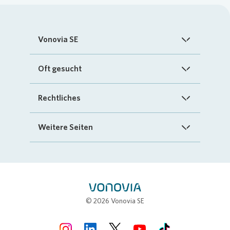
Vonovia SE
Startseite
Oft gesucht
Über uns
FAQ
Rechtliches
Investoren
Kontakt
Impressum
Weitere Seiten
Nachhaltigkeit
„Mein Vonovia“ App
Cookie-Richtlinien
InvestorPortal
Presse
Mein Zuhause
Datenschutz
Geschäftspartnerportal
Karriere
Compliance
Stellenbörse
© 2026 Vonovia SE
Erklärung zur Barrierefreiheit