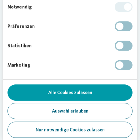
Einwilligungsauswahl
Workshop- und Kreativangebote der Potsdamer
Notwendig
Arche sind ein Anziehungspunkt. Dieses
großartige Engagement für die Kinder und
Präferenzen
Jugendlichen sowie deren Familien unterstützen
wir deshalb sehr gerne.“
Statistiken
Christoph Olschewski, Leiter der Arche Potsdam,
bedankt sich für die Spende und erklärt: „Die
Corona-Pandemie hat natürlich auch unsere
Marketing
Arbeit in den zurückliegenden Monaten
erschwert, auch wenn wir bundesweit sehr schnell
unsere Tätigkeit den neuen Bedürfnissen
angepasst haben. Umso mehr freuen wir uns,
Alle Cookies zulassen
dass wir seit einiger Zeit unsere Arche wieder für
die Kinder und Jugendlichen öffnen können.
Auswahl erlauben
Spenden wie die von
Vonovia
helfen uns und mit
dem Blick auf eine längerfristige Perspektive für
unsere Kinder und Jugendlichen tut die
Nur notwendige Cookies zulassen
Unterstützung sehr gut.“