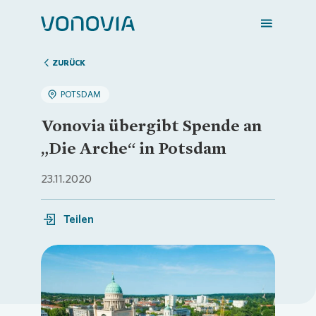
ZURÜCK
POTSDAM
Zuhause finden
Vonovia übergibt Spende an
„Die Arche“ in Potsdam
Mein Zuhause
23.11.2020
Meine Stadt
Teilen
Weitere Angebote
Loading...
Login