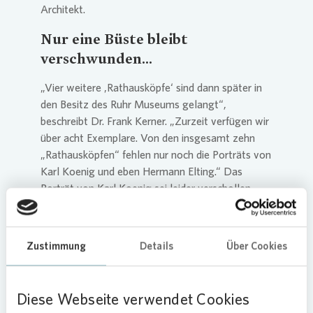
Architekt.
Nur eine Büste bleibt
verschwunden...
„Vier weitere ‚Rathausköpfe‘ sind dann später in
den Besitz des Ruhr Museums gelangt“,
beschreibt Dr. Frank Kerner. „Zurzeit verfügen wir
über acht Exemplare. Von den insgesamt zehn
„Rathausköpfen“ fehlen nur noch die Porträts von
Karl Koenig und eben Hermann Elting.“ Das
Porträt von Karl Koenig sei leider verschollen.
Nun also könnte die Elting-Büste in absehbarer
Zeit wieder den Weg nach Essen finden. Ralf
Zustimmung
Details
Über Cookies
Feuersenger: „Die Elting-Büste hat für uns eine
große Bedeutung. Sie steht stellvertretend für die
Identität des Viertels und unser
Diese Webseite verwendet Cookies
uneingeschränktes Bekenntnis zum Quartier.“ Ein