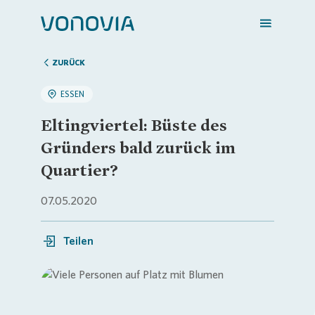
ZURÜCK
ESSEN
Zuhause finden
Eltingviertel: Büste des
Gründers bald zurück im
Mein Zuhause
Quartier?
07.05.2020
Meine Stadt
Teilen
Weitere Angebote
Login