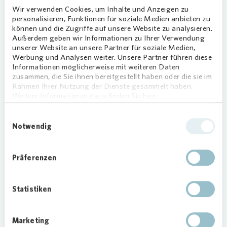
möglicher Standort der Replik könnte der
Wir verwenden Cookies, um Inhalte und Anzeigen zu
Eltingplatz sein. Er soll nächstes Jahr im Rahmen
personalisieren, Funktionen für soziale Medien anbieten zu
des städtischen „Realisierungswettbewerbs
können und die Zugriffe auf unsere Website zu analysieren.
Außerdem geben wir Informationen zu Ihrer Verwendung
Eltingplatz/Eltingstraße“ neu strukturiert werden.
unserer Website an unsere Partner für soziale Medien,
„Dort wäre die Büste des Namensgebers dann im
Werbung und Analysen weiter. Unsere Partner führen diese
wahrsten Sinne an ihrem Platz“, ergänzt Michael
Informationen möglicherweise mit weiteren Daten
Klöpsch, Regionalbereichsleiter von
Vonovia
.
zusammen, die Sie ihnen bereitgestellt haben oder die sie im
Rahmen Ihrer Nutzung der Dienste gesammelt haben.
Eltingviertel: Ein Quartier mit
Weitere Informationen dazu finden Sie hier.
langer Geschichte
Einwilligungsauswahl
Notwendig
Im Essener Nordviertel ließ Hermann Elting Ende
des 19. Jahrhunderts zahlreiche Wohnhäuser
errichten. Dort lebten zunächst die Arbeiter der
Präferenzen
benachbarten Zeche Victoria Mathias, später
dann RWE-Mitarbeiter.
Vonovia
(damals noch
Statistiken
Deutsche Annington) kaufte den Bestand von
rund 1.400 Wohnungen auf und startete
schließlich im Jahre 2015 die
Marketing