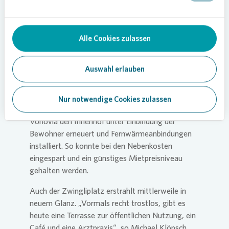
Quartiersentwicklung.
Seitdem ist im Eltingviertel einiges geschehen.
Das ehemals „schwierige“ Viertel ist als erste
Alle Cookies zulassen
Quartiersentwicklung von
Vonovia
mittlerweile
eines der Vorzeigeprojekte des Unternehmens.
Auswahl erlauben
Das Viertel wird in mehreren Etappen
modernisiert. Im ersten Zuge wurde der
„Victoriahof“ fertiggestellt. Neben neuen
Nur notwendige Cookies zulassen
Balkonen, Fenstern und Wärmedämmungen hat
Vonovia
den Innenhof unter Einbindung der
Bewohner erneuert und Fernwärmeanbindungen
installiert. So konnte bei den Nebenkosten
eingespart und ein günstiges Mietpreisniveau
gehalten werden.
Auch der Zwingliplatz erstrahlt mittlerweile in
neuem Glanz. „Vormals recht trostlos, gibt es
heute eine Terrasse zur öffentlichen Nutzung, ein
Café und eine Arztpraxis“, so Michael Klöpsch.