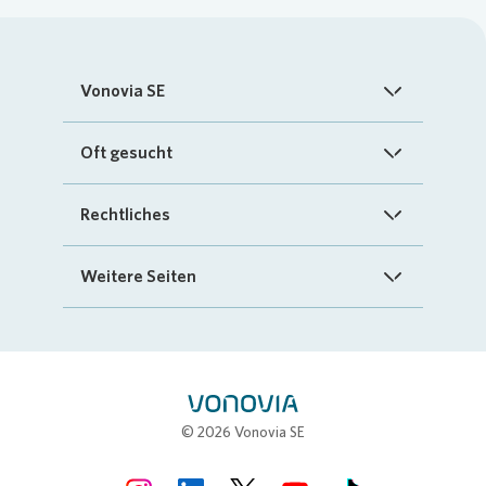
Vonovia SE
Startseite
Oft gesucht
Über uns
FAQ
Rechtliches
Investoren
Kontakt
Impressum
Weitere Seiten
Nachhaltigkeit
„Mein Vonovia“ App
Cookie-Richtlinien
InvestorPortal
Presse
Mein Zuhause
Datenschutz
Geschäftspartnerportal
Karriere
Compliance
Stellenbörse
© 2026 Vonovia SE
Erklärung zur Barrierefreiheit