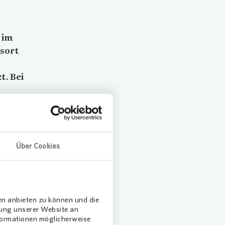
 im
hsort
. Bei
 Kiel-
t.
Über Cookies
m die
lung
itzbänke
en anbieten zu können und die
 beiden
dung unserer Website an
er
nformationen möglicherweise