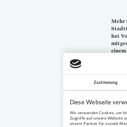
Mehr S
Stadtt
hat
Vo
mitge
einem
Ortsb
Morge
West, 
Zustimmung
Beiden w
betreut
Diese Webseite verw
dort ans
haben.
V
Wir verwenden Cookies, um Inh
befinden
Zugriffe auf unsere Website 
Hauptzug
unsere Partner für soziale Me