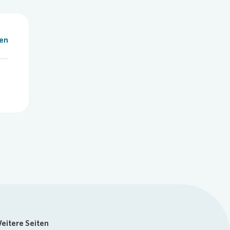
len
eitere Seiten