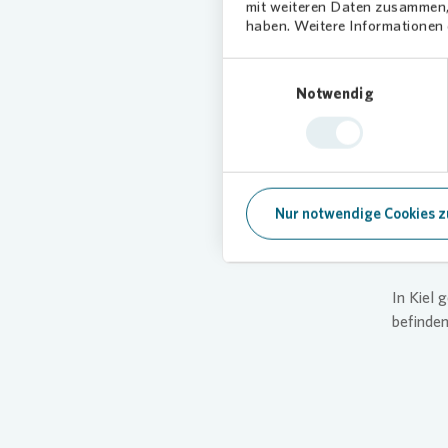
mit weiteren Daten zusammen, 
Straßens
haben. Weitere Informationen d
Am Mont
Einwilligungsauswahl
das Erg
Notwendig
Rückmel
„Schön, 
Mensche
erfüllt“
Kai Morg
Nur notwendige Cookies z
schnell 
Stadttei
In Kiel
befinden