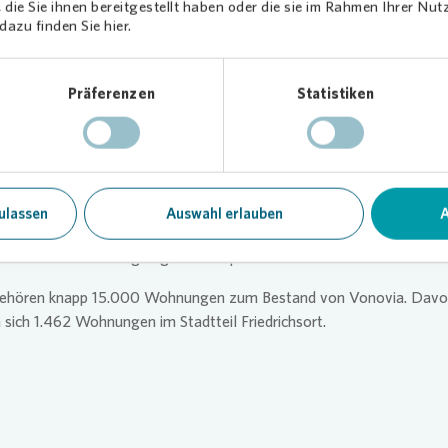
die Sie ihnen bereitgestellt haben oder die sie im Rahmen Ihrer Nu
eite steht eine Bank.
azu finden Sie hier.
ag fand ein zweiter Rundgang statt, bei dem sich Redlin und Morg
ebnis gemeinsam angesehen haben. Dabei haben sie auch positive
Präferenzen
Statistiken
dungen von Mieterinnen und Mietern erhalten.
wenn eine Wohnungsbaugesellschaft sich so bereitwillig das Wohl a
n im Stadtteil zur Aufgabe nimmt. Ein Wunsch des Ortsbeirates wu
, sagt Hans-Meinert Redlin.
enstern fügt hinzu: „Wir freuen uns, dass wir den Wunsch des Orts
ulassen
Auswahl erlauben
A
erfüllen konnten. Wir hoffen, dass vor allem die älteren Menschen i
l von den neuen Sitzgelegenheiten profitieren werden.“
 gehören knapp 15.000 Wohnungen zum Bestand von
Vonovia
. Dav
 sich 1.462 Wohnungen im Stadtteil Friedrichsort.