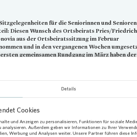
itzgelegenheiten für die Seniorinnen und Senioren
eil: Diesen Wunsch des Ortsbeirats Pries/Friedric
novia
aus der Ortsbeiratssitzung im Februar
nommen und in den vergangenen Wochen umgesetzt
 ersten gemeinsamen Rundgang im März haben der
eiratsvorsitzende Hans-Meinert Redlin und Kai
nstern, Regionalleiter von
Vonovia
für den Bereich
geeignete Stellen für vier neue Sitzbänke festgeleg
Details
ar hierbei wichtig, dass die neuen Sitzgelegenheiten zwischen dem
en Wohnen und dem Ortszentrum platziert werden – damit vor alle
endet Cookies
ässigen Seniorinnen und Senioren genügend Möglichkeiten zur Erho
onovia
hat die Bänke im Juni fertig- und aufgestellt. Jeweils zwei S
alte und Anzeigen zu personalisieren, Funktionen für soziale Medi
 sich nun im Julius-Fürst-Weg und in der Timm-Kröger-Straße – den
zu analysieren. Außerdem geben wir Informationen zu Ihrer Verwen
angsstraßen zu den Einkaufsmöglichkeiten in Friedrichsort. Auf jed
dien, Werbung und Analysen weiter. Unsere Partner führen diese I