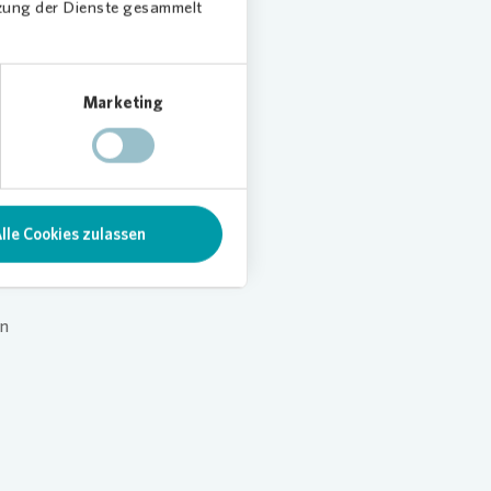
tzung der Dienste gesammelt
enstern
Marketing
ller
rde
beirats
lle Cookies zulassen
m
on