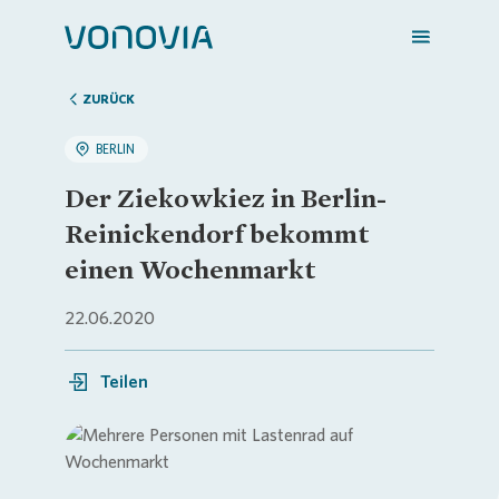
ZURÜCK
BERLIN
Zuhause finden
Der Ziekowkiez in Berlin-
Reinickendorf bekommt
Mein Zuhause
einen Wochenmarkt
22.06.2020
Meine Stadt
Teilen
Weitere Angebote
Login