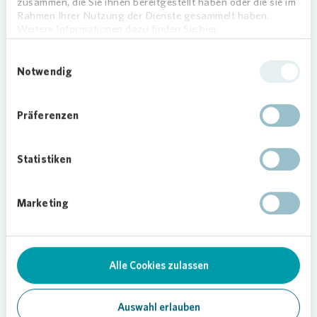
zusammen, die Sie ihnen bereitgestellt haben oder die sie im
Bezirksbürgermeister Frank Balzer
Rahmen Ihrer Nutzung der Dienste gesammelt haben.
(CDU). Ab sofort ist nun im Ziekowkiez
Weitere Informationen dazu finden Sie hier.
immer samstags Markttag. An sieben
Ständen bieten Händler regionale
Einwilligungsauswahl
Notwendig
Lebensmittel, frisches Obst und Gemüse,
Geflügel-, Fisch- und Kaffeespezialitäten
sowie Textilien und Haushaltswaren an.
Präferenzen
Statistiken
Marketing
22.06.2020
Alle Cookies zulassen
Teilen
Auswahl erlauben