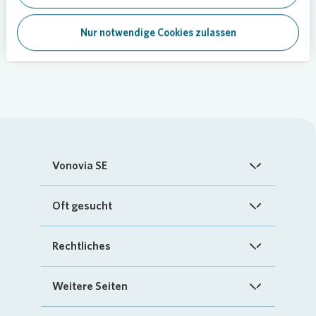
Quartier
Nur notwendige Cookies zulassen
Vonovia SE
Startseite
Oft gesucht
Über uns
FAQ
Rechtliches
Investoren
Kontakt
Impressum
Weitere Seiten
Nachhaltigkeit
„Mein Vonovia“ App
Cookie-Richtlinien