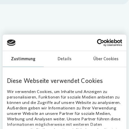
Loading...
Zustimmung
Details
Über Cookies
Im Reinickendorfer Ziekowkiez fand am
Samstag der erste Wochenmarkt statt.
Groß und Klein, Jung und Alt haben die
Diese Webseite verwendet Cookies
Gelegenheit genutzt zu schauen, was der
Wir verwenden Cookies, um Inhalte und Anzeigen zu
neue Wochenmarkt auf dem Platz vor
personalisieren, Funktionen für soziale Medien anbieten zu
dem Jovo-Treff zu bieten hat. Als
können und die Zugriffe auf unsere Website zu analysieren.
Initiator begrüßte Sebastian Krüger,
Außerdem geben wir Informationen zu Ihrer Verwendung
Regionalbereichsleiter Berlin Nord bei
unserer Website an unsere Partner für soziale Medien,
Vonovia
, neben zahlreichen
Werbung und Analysen weiter. Unsere Partner führen diese
Informationen möglicherweise mit weiteren Daten
Anwohnerinnen und Anwohnern auch