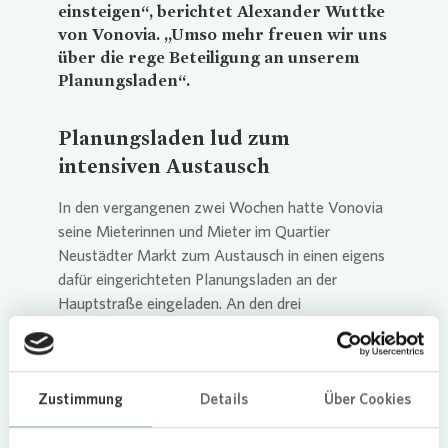
einsteigen“, berichtet Alexander Wuttke
von
Vonovia
. „Umso mehr freuen wir uns
über die rege Beteiligung an unserem
Planungsladen“.
Planungsladen lud zum
intensiven Austausch
In den vergangenen zwei Wochen hatte
Vonovia
seine Mieterinnen und Mieter im Quartier
Neustädter Markt zum Austausch in einen eigens
dafür eingerichteten Planungsladen an der
Hauptstraße eingeladen. An den drei
Öffnungstagen besuchten etwa 200 Mieter und
Interessierte die Gewerbeeinheit. „Bei 120
Haushalten in den Häusern, um die es geht, ist
das ein sehr schönes Ergebnis“, so Alexander
Zustimmung
Details
Über Cookies
Wuttke.