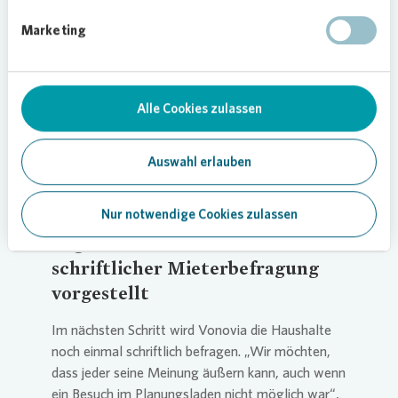
Sanitäreinrichtungen lud die Musterwohnung zum
Marketing
Austausch über die Wünsche und Anregungen der
Bewohner bezüglich der Innenraumgestaltung
ein. „Die Bauarbeiten werden kommen. Unser
Anliegen ist, die Einschränkungen für die
Alle Cookies zulassen
Bewohner möglichst gerin zu halten. Wenn im
gleichen Zuge noch Verbesserungen im
Auswahl erlauben
Innenraum vorgenommen werden, verringert das
den Baustress für unsere Kunden“, erläutert
Alexander Wuttke.
Nur notwendige Cookies zulassen
Ergebnisse werden nach
schriftlicher Mieterbefragung
vorgestellt
Im nächsten Schritt wird
Vonovia
die Haushalte
noch einmal schriftlich befragen. „Wir möchten,
dass jeder seine Meinung äußern kann, auch wenn
ein Besuch im Planungsladen nicht möglich war“,