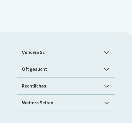
Vonovia SE
Startseite
Oft gesucht
Über uns
FAQ
Rechtliches
Investoren
Kontakt
Impressum
Weitere Seiten
Nachhaltigkeit
„Mein Vonovia“ App
Cookie-Richtlinien
InvestorPortal
Presse
Mein Zuhause
Datenschutz
Geschäftspartnerportal