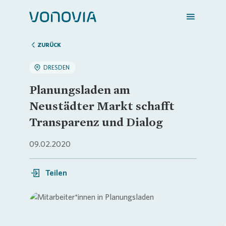
ZURÜCK
DRESDEN
Zuhause finden
Planungsladen am
Neustädter Markt schafft
Mein Zuhause
Transparenz und Dialog
09.02.2020
Meine Stadt
Teilen
Weitere Angebote
Login