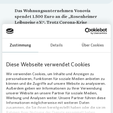
Das Wohnungsunternehmen
Vonovia
spendet 1.500 Euro an die „Rosenheimer
Leibspeise e.V.“. Trotz Corona-Krise
waren das Ehepaar Kaiser und ihre
ehrenamtlichen Helfer tagtäglich im
Einsatz, um bedürftige Menschen mit
Zustimmung
Details
Über Cookies
Nahrungsmitteln und Produkten des
täglichen Bedarfs zu versorgen.
Diese Webseite verwendet Cookies
Rund 500 Pakete wurden wöchentlich durch die
Helfer der Rosenheimer Leibspeise e.v. verteilt.
Wir verwenden Cookies, um Inhalte und Anzeigen zu
Darüber hinaus wurden den Abholern der
personalisieren, Funktionen für soziale Medien anbieten zu
Lebensmittelspenden auch der symbolische
können und die Zugriffe auf unsere Website zu analysieren.
Außerdem geben wir Informationen zu Ihrer Verwendung
Beitrag erlassen, der sonst die Finanzierung der
unserer Website an unsere Partner für soziale Medien,
Nahrungsmittel unterstützt.
Werbung und Analysen weiter. Unsere Partner führen diese
Sebastian Schön,
Vonovia
Regionalleiter Bayern
Informationen möglicherweise mit weiteren Daten
zusammen, die Sie ihnen bereitgestellt haben oder die sie im
Ost, erklärt: „Die Einrichtungen für
Rahmen Ihrer Nutzung der Dienste gesammelt haben.