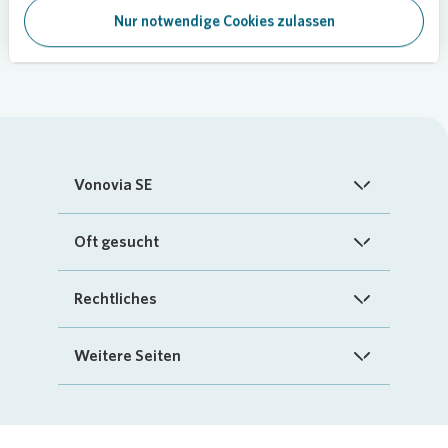
Nur notwendige Cookies zulassen
Vonovia SE
Startseite
Oft gesucht
Über uns
FAQ
Rechtliches
Investoren
Kontakt
Impressum
Weitere Seiten
Nachhaltigkeit
„Mein Vonovia“ App
Cookie-Richtlinien
InvestorPortal
Presse
Mein Zuhause
Datenschutz