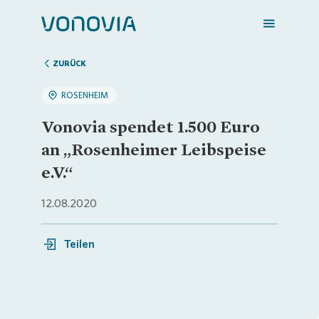
ZURÜCK
ROSENHEIM
Zuhause finden
Vonovia spendet 1.500 Euro
an „Rosenheimer Leibspeise
Mein Zuhause
e.V.“
12.08.2020
Meine Stadt
Teilen
Weitere Angebote
Login