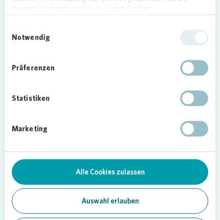
Lebensmittelspenden sind für viele Menschen in
Weitere Informationen dazu finden Sie hier.
Deutschland essenziell. Wir möchten diese
wichtige Arbeit unterstützen. Damit nehmen wir
Einwilligungsauswahl
Verantwortung als Mitglied der Stadtgesellschaft
Notwendig
vor Ort wahr.“
Präferenzen
Statistiken
12.08.2020
Marketing
Teilen
Alle Cookies zulassen
Auswahl erlauben
Soziales Engagement