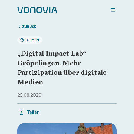
ZURÜCK
BREMEN
Zuhause finden
„Digital Impact Lab“
Gröpelingen: Mehr
Mein Zuhause
Partizipation über digitale
Medien
Meine Stadt
25.08.2020
Weitere Angebote
Teilen
Login