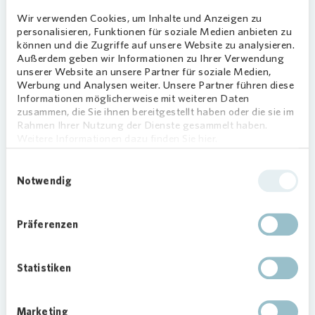
Osterholz-Scharmbek.
Wir verwenden Cookies, um Inhalte und Anzeigen zu
Vonovia
stellt die Räumlichkeiten in der
personalisieren, Funktionen für soziale Medien anbieten zu
können und die Zugriffe auf unsere Website zu analysieren.
Liegnitzstraße vergünstigt zur Verfügung, damit
Außerdem geben wir Informationen zu Ihrer Verwendung
das Projekt langfristig in Gröpelingen wirken kann.
unserer Website an unsere Partner für soziale Medien,
Werbung und Analysen weiter. Unsere Partner führen diese
Timm Tebbe,
Vonovia
Regionalbereichsleiter
Informationen möglicherweise mit weiteren Daten
Bremen, freut sich über die Wirkung, die das
zusammen, die Sie ihnen bereitgestellt haben oder die sie im
Rahmen Ihrer Nutzung der Dienste gesammelt haben.
„Digital Impact Lab“ auf den Stadtteil hat: „Das
Weitere Informationen dazu finden Sie hier.
Projekt ist eine wichtige Anlaufstelle in
Gröpelingen – auch für unsere Mieterinnen und
Einwilligungsauswahl
Mieter. Darüber hinaus fördert es das
Notwendig
Zusammenleben im Stadtteil, daher unterstützen
wir gerne.“
Präferenzen
Partizipation im Stadtteil über
digitale Medien
Statistiken
Beim wöchentlich stattfindenden „Open Lab
Nachmittag“ können Jugendliche neueste
Marketing