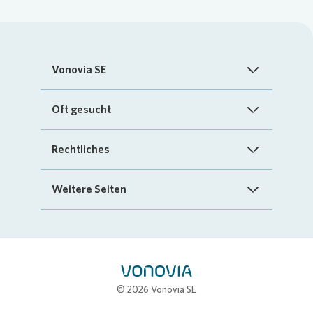
Vonovia SE
Startseite
Oft gesucht
Über uns
FAQ
Rechtliches
Investoren
Kontakt
Impressum
Weitere Seiten
Nachhaltigkeit
„Mein Vonovia“ App
Cookie-Richtlinien
InvestorPortal
Presse
Mein Zuhause
Datenschutz
Geschäftspartnerportal
Karriere
Compliance
Stellenbörse
© 2026 Vonovia SE