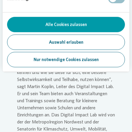
Technologien ausprobieren und eigene Projekte
ins Leben rufen – etwa in den Bereichen Virtual
Reality oder 3D-Druck. Durch Kreativaktionen,
Alle Cookies zulassen
wie zum Beispiel der Entwicklung von Stadtraum-
Games, können sich junge Menschen aktiv in die
Stadtteilentwicklung einbringen.
Auswahl erlauben
„Das Projekt stärkt vor allem junge Menschen,
die mit digitalen Medien aufgewachsen sind. Sie
Nur notwendige Cookies zulassen
lernen mehr Möglichkeiten der digitalen Welt
kennen und wie sie diese für sich, eine bessere
Selbstwirksamkeit und Teilhabe, nutzen können“,
sagt Martin Koplin, Leiter des Digital Impact Lab.
Er und sein Team bieten auch Veranstaltungen
und Trainings sowie Beratung für kleinere
Unternehmen sowie Schulen und andere
Einrichtungen an. Das Digital Impact Lab wird von
der der Metropolregion Nordwest und der
Senatorin für Klimaschutz, Umwelt, Mobilität,