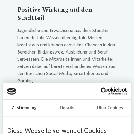
Positive Wirkung auf den
Stadtteil
Jugendliche und Erwachsene aus dem Stadtteil
bauen dort ihr Wissen über digitale Medien
kreativ aus und können damit ihre Chancen in den
Bereichen Bildungsweg, Ausbildung und Beruf
verbessern. Die Mitarbeiterinnen und Mitarbeiter
setzen dabei auf bereits vorhandenes Wissen aus
den Bereichen Social Media, Smartphones und
Gaming.
Das Digital Impact Lab in der Liegnitzstraße in
Gröpelingen ist ein Projekt des M2C Instituts für
angewandte Medienforschung an der Hochschule
Zustimmung
Details
Über Cookies
Bremen. Mittlerweile gibt es auch Ableger beim
Bildungswerk der Niedersächsischen Wirtschaft
(BNW)in Delmenhorst und am Campus
Diese Webseite verwendet Cookies