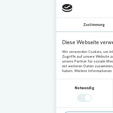
Kinde
„Nacht
Südwe
Team,
Zustimmung
aufrec
Diese Webseite verw
Der Nach
Erwachse
Wir verwenden Cookies, um Inh
24:00 Uh
Zugriffe auf unsere Website 
unsere Partner für soziale Me
eines eh
mit weiteren Daten zusammen, 
betätige
haben. Weitere Informationen d
„Der Nac
Einwilligungsauswahl
und träg
Notwendig
Nachtsp
sicheren