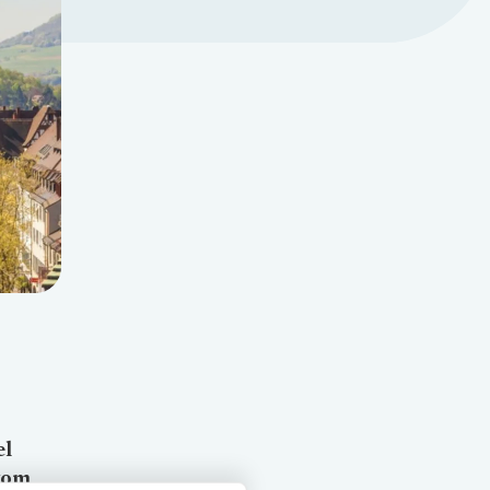
el
 vom