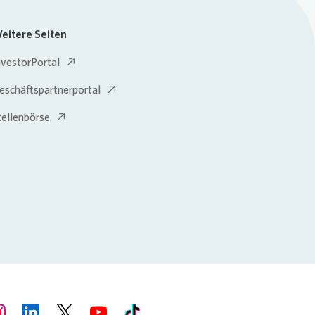
eitere Seiten
nvestorPortal
eschäftspartnerportal
tellenbörse