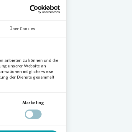
iburg-
n das
Über Cookies
bis
en anbieten zu können und die
fsicht
dung unserer Website an
nformationen möglicherweise
lich zu
tzung der Dienste gesammelt
adtteil
 der
Marketing
inen