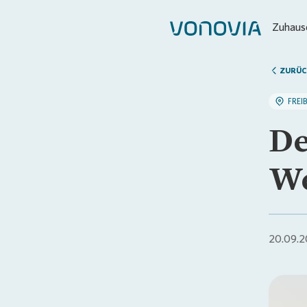
Zuhause
ZURÜC
FREI
De
We
20.09.2