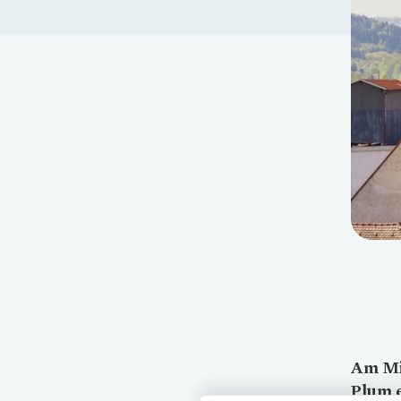
Am Mi
Plum e