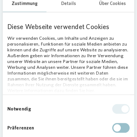
Zustimmung
Details
Über Cookies
SOZIALES ENGAGEMENT
Diese Webseite verwendet Cookies
Gemeinsam für ein sauberes Quartier im
Brückenhof
Wir verwenden Cookies, um Inhalte und Anzeigen zu
personalisieren, Funktionen für soziale Medien anbieten zu
11.03.2026
können und die Zugriffe auf unsere Website zu analysieren.
Außerdem geben wir Informationen zu Ihrer Verwendung
Anzeigen
unserer Website an unsere Partner für soziale Medien,
Werbung und Analysen weiter. Unsere Partner führen diese
Informationen möglicherweise mit weiteren Daten
KASSEL
zusammen, die Sie ihnen bereitgestellt haben oder die sie im
Rahmen Ihrer Nutzung der Dienste gesammelt haben.
Weitere Informationen dazu finden Sie hier.
Einwilligungsauswahl
Notwendig
Präferenzen