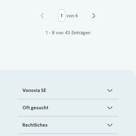
von
6
1
-
8
von
43
Einträgen
Vonovia SE
Startseite
Oft gesucht
Über uns
FAQ
Rechtliches
Investoren