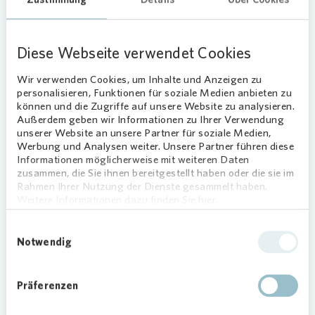
Diese Webseite verwendet Cookies
QUARTIER
Kirschbäume im Quartier Rosenhügel
Wir verwenden Cookies, um Inhalte und Anzeigen zu
blühen in voller Pracht
personalisieren, Funktionen für soziale Medien anbieten zu
können und die Zugriffe auf unsere Website zu analysieren.
08.04.2026
Außerdem geben wir Informationen zu Ihrer Verwendung
Anzeigen
unserer Website an unsere Partner für soziale Medien,
Werbung und Analysen weiter. Unsere Partner führen diese
Informationen möglicherweise mit weiteren Daten
zusammen, die Sie ihnen bereitgestellt haben oder die sie im
GLADBECK
Rahmen Ihrer Nutzung der Dienste gesammelt haben.
Weitere Informationen dazu finden Sie hier.
Einwilligungsauswahl
Notwendig
Präferenzen