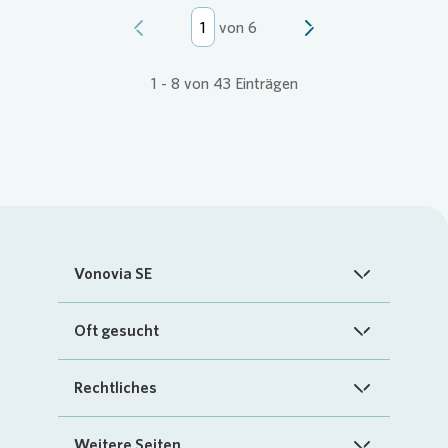
von
6
1
-
8
von
43
Einträgen
Vonovia SE
Startseite
Oft gesucht
Über uns
FAQ
Rechtliches
Investoren
Kontakt
Impressum
Weitere Seiten