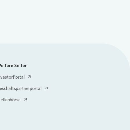
eitere Seiten
nvestorPortal
eschäftspartnerportal
tellenbörse