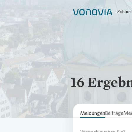
Zuhause
16
Ergebn
Meldungen
Beiträge
Med
Wonach suchen Sie?