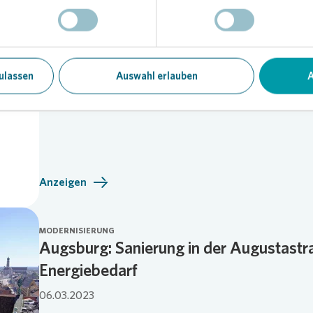
Anzeigen
SOZIALES ENGAGEMENT
SKM Augsburg unterstützt Haushalte
ulassen
Auswahl erlauben
A
18.07.2023
Anzeigen
MODERNISIERUNG
Augsburg: Sanierung in der Augustastr
Energiebedarf
06.03.2023