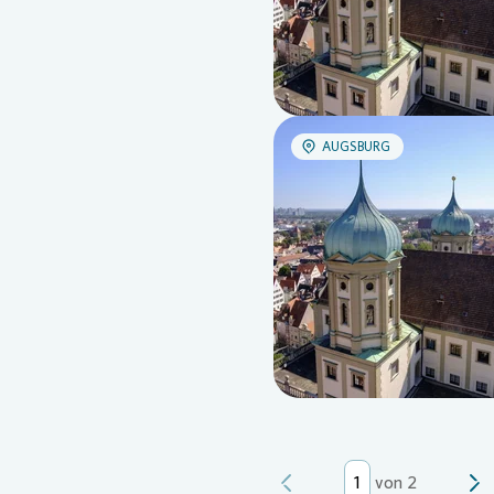
AUGSBURG
von
2