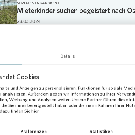
SOZIALES ENGAGEMENT
Mieterkinder suchen begeistert nach Os
28.03.2024
Details
Anzeigen
endet Cookies
ENERGIE
Fernwärmenetz in Augsburg
alte und Anzeigen zu personalisieren, Funktionen für soziale Medi
zu analysieren. Außerdem geben wir Informationen zu Ihrer Verwen
18.08.2023
dien, Werbung und Analysen weiter. Unsere Partner führen diese I
die Sie ihnen bereitgestellt haben oder die sie im Rahmen Ihrer Nu
azu finden Sie hier.
Präferenzen
Statistiken