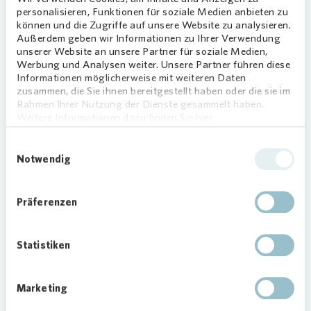
personalisieren, Funktionen für soziale Medien anbieten zu
können und die Zugriffe auf unsere Website zu analysieren.
Außerdem geben wir Informationen zu Ihrer Verwendung
unserer Website an unsere Partner für soziale Medien,
ENERGIE
Werbung und Analysen weiter. Unsere Partner führen diese
Mieter profitieren von Stromversorgung
Informationen möglicherweise mit weiteren Daten
auf dem eigenen Dach
zusammen, die Sie ihnen bereitgestellt haben oder die sie im
Rahmen Ihrer Nutzung der Dienste gesammelt haben.
17.04.2024
Weitere Informationen dazu finden Sie hier.
Anzeigen
Einwilligungsauswahl
Notwendig
AACHEN
Präferenzen
Statistiken
Marketing