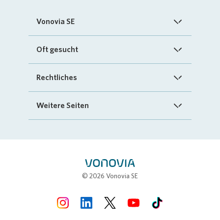
Vonovia SE
Startseite
Oft gesucht
Über uns
FAQ
Rechtliches
Investoren
Kontakt
Impressum
Weitere Seiten
Nachhaltigkeit
„Mein Vonovia“ App
Cookie-Richtlinien
InvestorPortal
Presse
Mein Zuhause
Datenschutz
Geschäftspartnerportal
Karriere
Compliance
Stellenbörse
© 2026 Vonovia SE
Erklärung zur Barrierefreiheit