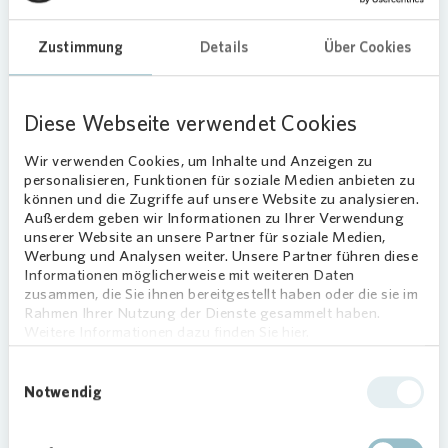
Zustimmung
Details
Über Cookies
SOZIALES ENGAGEMENT
Diese Webseite verwendet Cookies
Gemeinsame Erlebnisse im Filmpark
Babelsberg: Vonovia macht Ausflug
Wir verwenden Cookies, um Inhalte und Anzeigen zu
möglich
personalisieren, Funktionen für soziale Medien anbieten zu
können und die Zugriffe auf unsere Website zu analysieren.
01.07.2026
Außerdem geben wir Informationen zu Ihrer Verwendung
Anzeigen
unserer Website an unsere Partner für soziale Medien,
Werbung und Analysen weiter. Unsere Partner führen diese
Informationen möglicherweise mit weiteren Daten
zusammen, die Sie ihnen bereitgestellt haben oder die sie im
BERLIN
Rahmen Ihrer Nutzung der Dienste gesammelt haben.
Weitere Informationen dazu finden Sie hier.
Einwilligungsauswahl
Notwendig