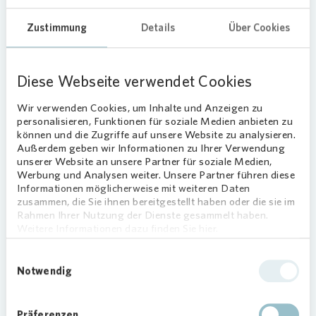
Sicherheitshinweis:
Vonovia
wird
Zustimmung
Details
Über Cookies
vor Abschluss eines Mietvertrages
niemals Kautions- oder
Mietzahlungen von Ihnen fordern.
Diese Webseite verwendet Cookies
Wir verlangen auch
keine
Reservierungsgebühr oder Provision
Wir verwenden Cookies, um Inhalte und Anzeigen zu
von Interessenten! Sollten Sie
personalisieren, Funktionen für soziale Medien anbieten zu
Schreiben oder Anrufe mit
können und die Zugriffe auf unsere Website zu analysieren.
unseriösen Forderungen erhalten,
Außerdem geben wir Informationen zu Ihrer Verwendung
unserer Website an unsere Partner für soziale Medien,
melden Sie sich bitte umgehend bei
Werbung und Analysen weiter. Unsere Partner führen diese
unserem
Kundenservice
, da es sich
Informationen möglicherweise mit weiteren Daten
um einen Betrugsversuch handeln
zusammen, die Sie ihnen bereitgestellt haben oder die sie im
könnte. Vielen Dank!
Rahmen Ihrer Nutzung der Dienste gesammelt haben.
Weitere Informationen dazu finden Sie hier.
Einwilligungsauswahl
Notwendig
Listenansicht
Kartenansicht
Präferenzen