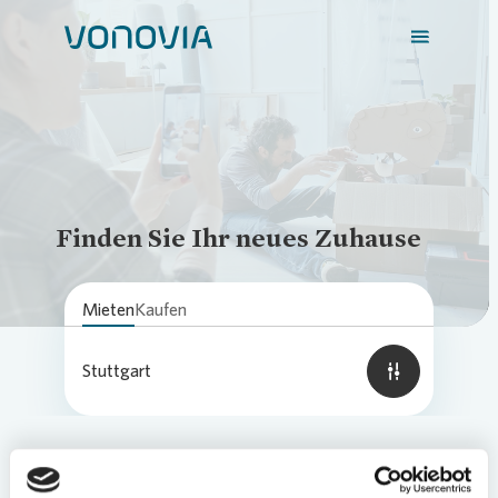
Loading...
Zuhause finden
Finden Sie Ihr neues Zuhause
Mein Zuhause
Mieten
Kaufen
Meine Stadt
Stuttgart
Weitere Angebote
Login