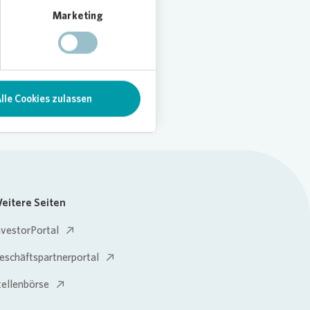
Marketing
lle Cookies zulassen
eitere Seiten
nvestorPortal
eschäftspartnerportal
tellenbörse