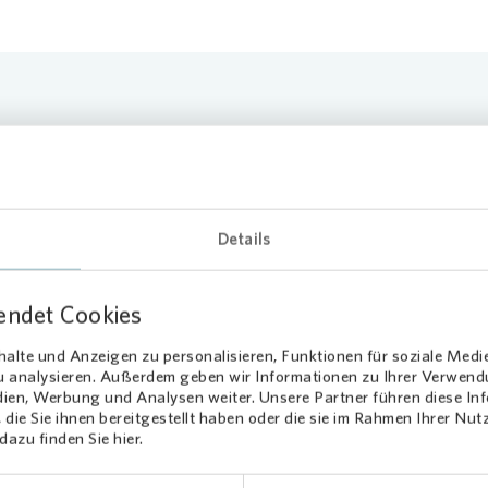
:
Vonovia
wird
vor Abschluss eines Mietvertrages
niemals Kautions
verlangen auch
keine
Reservierungsgebühr oder Provision von Interess
e mit unseriösen Forderungen erhalten, melden Sie sich bitte umge
Details
 es sich um einen Betrugsversuch handeln könnte. Vielen Dank!
endet Cookies
alte und Anzeigen zu personalisieren, Funktionen für soziale Medi
zu analysieren. Außerdem geben wir Informationen zu Ihrer Verwen
Listenansicht
Kartenansicht
dien, Werbung und Analysen weiter. Unsere Partner führen diese I
die Sie ihnen bereitgestellt haben oder die sie im Rahmen Ihrer Nu
azu finden Sie hier.
Entfernung zum gesu