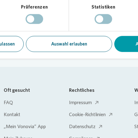
Keine Einträge gefunden
Präferenzen
Statistiken
ulassen
Auswahl erlauben
A
Oft gesucht
Rechtliches
W
FAQ
Impressum
I
Kontakt
Cookie-Richtlinien
G
„Mein Vonovia“ App
Datenschutz
S