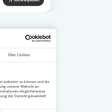
- oder Mietzahlungen von
enten! Sollten Sie
hend bei unserem
Über Cookies
en anbieten zu können und die
dung unserer Website an
nformationen möglicherweise
tzung der Dienste gesammelt
chten Ortsmittelpunkt