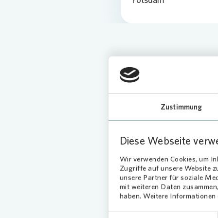
Sicherheitshinweis
Ihnen fordern. Wir 
Schreiben oder Anruf
Zustimmung
Kundenservice
, da
Diese Webseite verw
Wir verwenden Cookies, um Inh
Zugriffe auf unsere Website 
unsere Partner für soziale Me
mit weiteren Daten zusammen, 
haben. Weitere Informationen d
Teilen
Einwilligungsauswahl