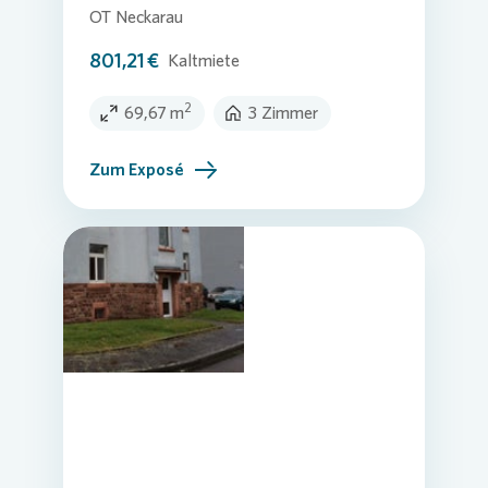
OT Neckarau
801,21 €
Kaltmiete
2
69,67 m
3 Zimmer
Zum Exposé