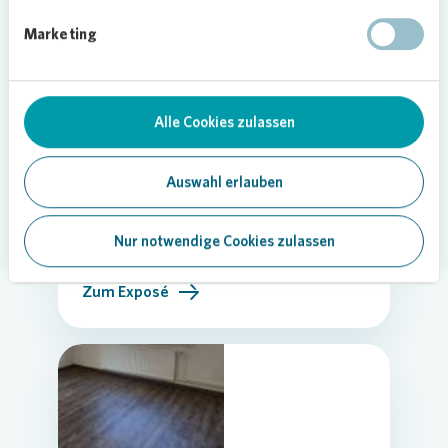
Marketing
Erstbezug nach Sanierung! Schöne 3-
Zimmer-Wohnung.
Alle Cookies zulassen
S 6 7 - 68161 Mannheim OT Quadrate
Auswahl erlauben
838,27 €
Kaltmiete
2
71,04 m
3 Zimmer
Nur notwendige Cookies zulassen
Zum Exposé