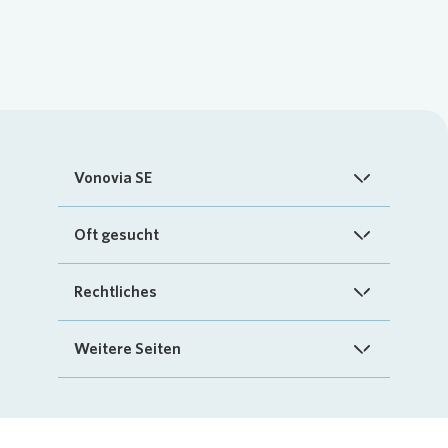
Vonovia SE
Startseite
Oft gesucht
Über uns
FAQ
Rechtliches
Investoren
Kontakt
Impressum
Weitere Seiten
Nachhaltigkeit
„Mein Vonovia“ App
Cookie-Richtlinien
InvestorPortal
Presse
Mein Zuhause
Datenschutz
Geschäftspartnerportal