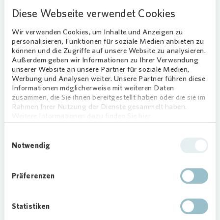
Parkring 29 - 68159 Mannheim OT
Diese Webseite verwendet Cookies
Jungbusch
Wir verwenden Cookies, um Inhalte und Anzeigen zu
840,77 €
Kaltmiete
personalisieren, Funktionen für soziale Medien anbieten zu
können und die Zugriffe auf unsere Website zu analysieren.
Außerdem geben wir Informationen zu Ihrer Verwendung
2
73,11 m
3 Zimmer
unserer Website an unsere Partner für soziale Medien,
Werbung und Analysen weiter. Unsere Partner führen diese
Zum Exposé
Informationen möglicherweise mit weiteren Daten
zusammen, die Sie ihnen bereitgestellt haben oder die sie im
Rahmen Ihrer Nutzung der Dienste gesammelt haben.
Weitere Informationen dazu finden Sie hier.
Einwilligungsauswahl
Notwendig
Präferenzen
Statistiken