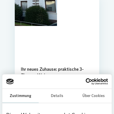
Ihr neues Zuhause: praktische 3-
Zimmer-Wohnung
Jenaer Str. 5 - 28215 Bremen OT Findorff
685,03 €
Kaltmiete
Zustimmung
Details
Über Cookies
2
63,37 m
3 Zimmer