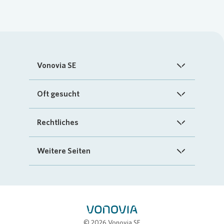
Vonovia SE
Startseite
Oft gesucht
Über uns
FAQ
Rechtliches
Investoren
Kontakt
Impressum
Weitere Seiten
Nachhaltigkeit
„Mein Vonovia“ App
Cookie-Richtlinien
InvestorPortal
Presse
Mein Zuhause
Datenschutz
Geschäftspartnerportal
Karriere
Compliance
Stellenbörse
© 2026 Vonovia SE