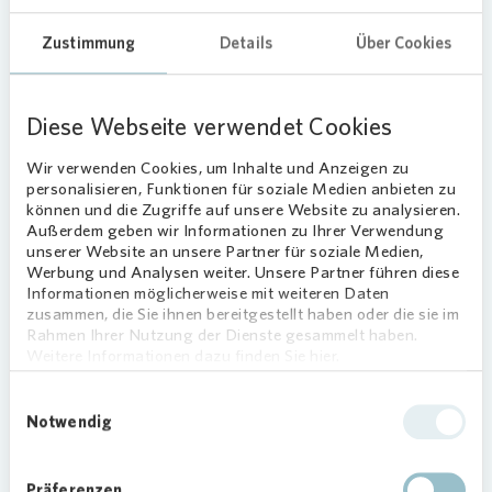
Sicherheitshinweis:
Vonovia
wird
Zustimmung
Details
Über Cookies
vor Abschluss eines Mietvertrages
niemals Kautions- oder
Mietzahlungen von Ihnen fordern.
Diese Webseite verwendet Cookies
Wir verlangen auch
keine
Reservierungsgebühr oder Provision
Wir verwenden Cookies, um Inhalte und Anzeigen zu
von Interessenten! Sollten Sie
personalisieren, Funktionen für soziale Medien anbieten zu
Schreiben oder Anrufe mit
können und die Zugriffe auf unsere Website zu analysieren.
unseriösen Forderungen erhalten,
Außerdem geben wir Informationen zu Ihrer Verwendung
unserer Website an unsere Partner für soziale Medien,
melden Sie sich bitte umgehend bei
Werbung und Analysen weiter. Unsere Partner führen diese
unserem
Kundenservice
, da es sich
Informationen möglicherweise mit weiteren Daten
um einen Betrugsversuch handeln
zusammen, die Sie ihnen bereitgestellt haben oder die sie im
könnte. Vielen Dank!
Rahmen Ihrer Nutzung der Dienste gesammelt haben.
Weitere Informationen dazu finden Sie hier.
Einwilligungsauswahl
Notwendig
Listenansicht
Kartenansicht
Präferenzen