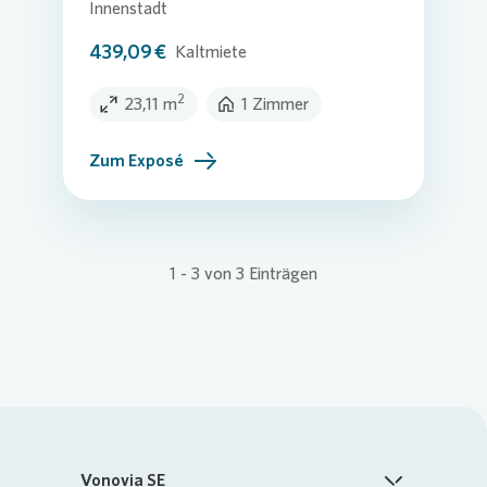
Innenstadt
439,09 €
Kaltmiete
2
23,11 m
1 Zimmer
Zum Exposé
1
-
3
von
3
Einträgen
Vonovia SE