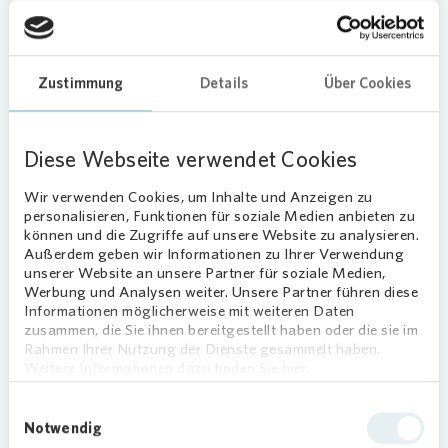
Stadtwohnung ideal für Studeten,
Singles oder Pendler
Untere Jakobermauer 9 - 86152 Augsburg
Zustimmung
Details
Über Cookies
OT Innenstadt
468,99 €
Kaltmiete
Diese Webseite verwendet Cookies
2
26,5 m
1 Zimmer
Wir verwenden Cookies, um Inhalte und Anzeigen zu
personalisieren, Funktionen für soziale Medien anbieten zu
können und die Zugriffe auf unsere Website zu analysieren.
Zum Exposé
Außerdem geben wir Informationen zu Ihrer Verwendung
unserer Website an unsere Partner für soziale Medien,
Werbung und Analysen weiter. Unsere Partner führen diese
Informationen möglicherweise mit weiteren Daten
zusammen, die Sie ihnen bereitgestellt haben oder die sie im
Rahmen Ihrer Nutzung der Dienste gesammelt haben.
Weitere Informationen dazu finden Sie hier.
Einwilligungsauswahl
Notwendig