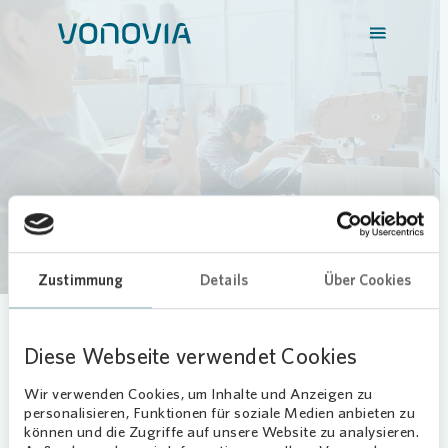
Zuhause finden
Loading...
Finden Sie Ihr neues Zuhause
Mein Zuhause
Mieten
Kaufen
Zustimmung
Details
Über Cookies
Meine Stadt
Stadt eingeben
Diese Webseite verwendet Cookies
Weitere Angebote
Wir verwenden Cookies, um Inhalte und Anzeigen zu
personalisieren, Funktionen für soziale Medien anbieten zu
können und die Zugriffe auf unsere Website zu analysieren.
Login