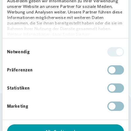
Listenansicht
Kartenansicht
Außerdem geben wir Informationen zu Ihrer Verwendung
unserer Website an unsere Partner für soziale Medien,
Werbung und Analysen weiter. Unsere Partner führen diese
Entfernung zum
Informationen möglicherweise mit weiteren Daten
Teilen
gesuchten
zusammen, die Sie ihnen bereitgestellt haben oder die sie im
Ortsmittelpunkt
Rahmen Ihrer Nutzung der Dienste gesammelt haben.
Weitere Informationen dazu finden Sie hier.
Keine Einträge gefunden
Einwilligungsauswahl
Notwendig
Präferenzen
Statistiken
Marketing
Vonovia SE
Startseite
Oft gesucht