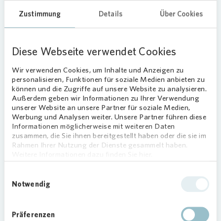
Sicherheitshinweis:
Vonovia
wird
Zustimmung
Details
Über Cookies
vor Abschluss eines Mietvertrages
niemals Kautions- oder
Mietzahlungen von Ihnen fordern.
Diese Webseite verwendet Cookies
Wir verlangen auch
keine
Reservierungsgebühr oder Provision
Wir verwenden Cookies, um Inhalte und Anzeigen zu
von Interessenten! Sollten Sie
personalisieren, Funktionen für soziale Medien anbieten zu
können und die Zugriffe auf unsere Website zu analysieren.
Schreiben oder Anrufe mit
Außerdem geben wir Informationen zu Ihrer Verwendung
unseriösen Forderungen erhalten,
unserer Website an unsere Partner für soziale Medien,
melden Sie sich bitte umgehend bei
Werbung und Analysen weiter. Unsere Partner führen diese
unserem
Kundenservice
, da es sich
Informationen möglicherweise mit weiteren Daten
zusammen, die Sie ihnen bereitgestellt haben oder die sie im
um einen Betrugsversuch handeln
Rahmen Ihrer Nutzung der Dienste gesammelt haben.
könnte. Vielen Dank!
Weitere Informationen dazu finden Sie hier.
Einwilligungsauswahl
Notwendig
Listenansicht
Kartenansicht
Präferenzen