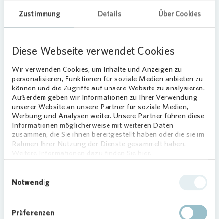
Sicherheitshinweis:
Vonovia
wird
Zustimmung
Details
Über Cookies
vor Abschluss eines Mietvertrages
niemals Kautions- oder
Mietzahlungen von Ihnen fordern.
Diese Webseite verwendet Cookies
Wir verlangen auch
keine
Reservierungsgebühr oder Provision
Wir verwenden Cookies, um Inhalte und Anzeigen zu
von Interessenten! Sollten Sie
personalisieren, Funktionen für soziale Medien anbieten zu
können und die Zugriffe auf unsere Website zu analysieren.
Schreiben oder Anrufe mit
Außerdem geben wir Informationen zu Ihrer Verwendung
unseriösen Forderungen erhalten,
unserer Website an unsere Partner für soziale Medien,
melden Sie sich bitte umgehend bei
Werbung und Analysen weiter. Unsere Partner führen diese
unserem
Kundenservice
, da es sich
Informationen möglicherweise mit weiteren Daten
zusammen, die Sie ihnen bereitgestellt haben oder die sie im
um einen Betrugsversuch handeln
Rahmen Ihrer Nutzung der Dienste gesammelt haben.
könnte. Vielen Dank!
Weitere Informationen dazu finden Sie hier.
Einwilligungsauswahl
Notwendig
Listenansicht
Kartenansicht
Präferenzen