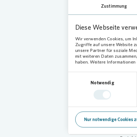
Zuspruc
Zustimmung
Mit Unt
Bewohner
nachhalt
Diese Webseite verw
Wir verwenden Cookies, um Inh
Grün
Zugriffe auf unsere Website 
unsere Partner für soziale Me
Für die 
mit weiteren Daten zusammen, 
haben. Weitere Informationen d
Laub, H
„Mit de
Einwilligungsauswahl
schaffen
Notwendig
erklärt 
„So ents
und das 
Enga
Nur notwendige Cookies z
Auch abs