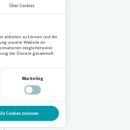
eeten.
Über Cookies
en anbieten zu können und die
dung unserer Website an
nformationen möglicherweise
lz,
tzung der Dienste gesammelt
satz.
mögen
rtier“,
Marketing
ngen.
 kann
rtier
lle Cookies zulassen