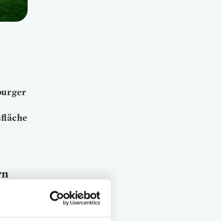
burger
sfläche
rn
te. Viel