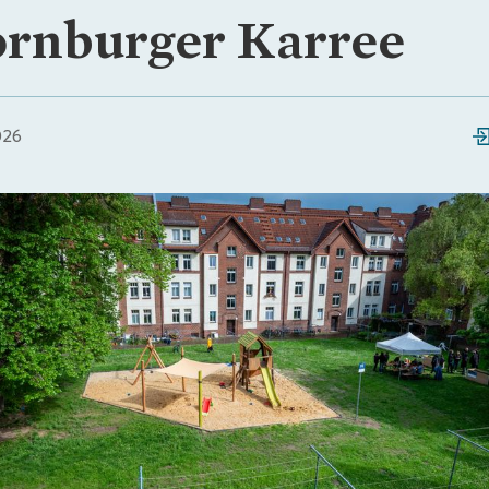
rnburger Karree
026
Loading...