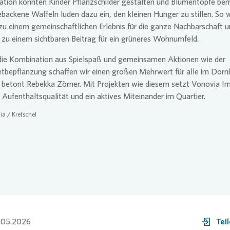
ation konnten Kinder Pflanzschilder gestalten und Blumentöpfe be
ebackene Waffeln luden dazu ein, den kleinen Hunger zu stillen. So 
zu einem gemeinschaftlichen Erlebnis für die ganze Nachbarschaft 
 zu einem sichtbaren Beitrag für ein grüneres Wohnumfeld.
die Kombination aus Spielspaß und gemeinsamen Aktionen wie der
tbepflanzung schaffen wir einen großen Mehrwert für alle im Dorn
 betont Rebekka Zörner. Mit Projekten wie diesem setzt
Vonovia
Im
 Aufenthaltsqualität und ein aktives Miteinander im Quartier.
ia
/ Kretschel
.05.2026
Tei