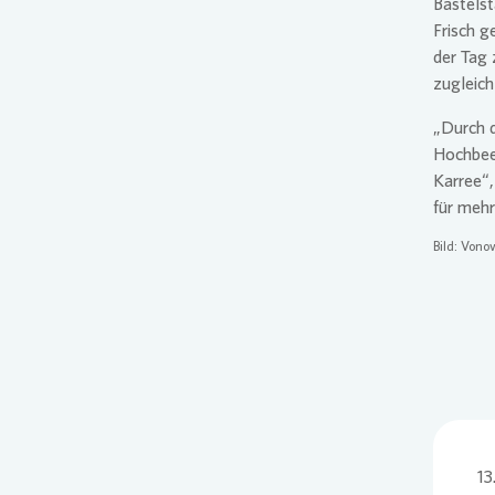
Bastelst
Frisch g
der Tag 
zugleich
„Durch 
Hochbee
Karree“,
für mehr
Bild:
Vonov
13