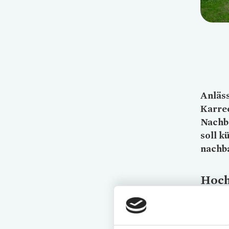
Anläss
Karree
Nachba
soll 
nachba
Hoch
die 
Für groß