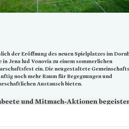
lich der Eröffnung des neuen Spielplatzes im Dorn
 in Jena lud
Vonovia
zu einem sommerlichen
rschaftsfest ein. Die neugestaltete Gemeinschaft
künftig noch mehr Raum für Begegnungen und
rschaftlichen Austausch bieten.
beete und Mitmach-Aktionen begeiste
Mieterschaft
e Freude bei den Kleinen sorgten vor allem die neuen Holzspielgerä