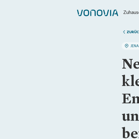
Zuhause
ZURÜC
JENA
Ne
kl
En
un
be