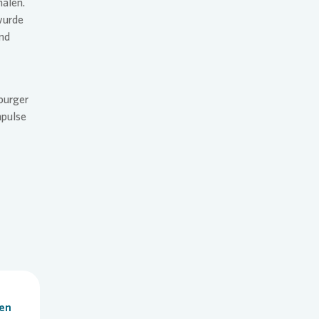
malen.
wurde
und
burger
pulse
len