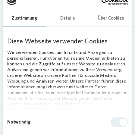
Zustimmung
Details
Über Cookies
سيتم رفع زيادة بدل السكن بنسبة تقارب 8 ٪في
المتوسط بدءًا من يناير 2026. لكل أسرة، هذا يعادل
Diese Webseite verwendet Cookies
حاليًا زيادة بحوالي 35 يورو شهريًا؛ ويبلغ متوسط بدل
السكن الإضافي الشهريبذلك حوالي 435 يورو. تم
Wir verwenden Cookies, um Inhalte und Anzeigen zu
أيضًا زيادة حدود الدخل والإيجار المؤهل للحصول
personalisieren, Funktionen für soziale Medien anbieten zu
على الدعم. وبذلكيمكن لمزيد من الأسرالتقدم
können und die Zugriffe auf unsere Website zu analysieren.
للحصول على الدعم، حتى لو كان دخلها سابقًا أعلى
Außerdem geben wir Informationen zu Ihrer Verwendung
unserer Website an unsere Partner für soziale Medien,
قليلًا من الحد المحدد.
Werbung und Analysen weiter. Unsere Partner führen diese
Informationen möglicherweise mit weiteren Daten
يمكن الاطلاع على أهم الأسئلة والأجوبة حول هذا
zusammen, die Sie ihnen bereitgestellt haben oder die sie im
الموضوع على هذه الصفحة.
Rahmen Ihrer Nutzung der Dienste gesammelt haben.
Weitere Informationen dazu finden Sie hier.
يوفر أيضًا
حاسبة بدل السكن الإضافي
التابع لوزارة
الإسكان والتنمية الحضرية والبناء الفيدرالية توجيهًا
Einwilligungsauswahl
Notwendig
أوليًا.